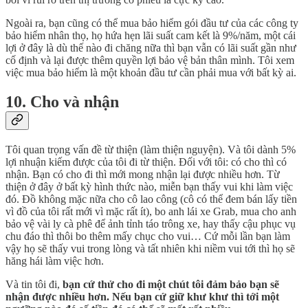
Ngoài ra, bạn cũng có thể mua bảo hiểm gói đầu tư của các công ty
bảo hiểm nhân thọ, họ hứa hẹn lãi suất cam kết là 9%/năm, một cái
lợi ở đây là dù thế nào đi chăng nữa thì bạn vẫn có lãi suất gần như
cố định và lại được thêm quyền lợi bảo vệ bản thân mình. Tôi xem
việc mua bảo hiểm là một khoản đầu tư cần phải mua với bất kỳ ai.
10. Cho và nhận
Tôi quan trọng vấn đề từ thiện (làm thiện nguyện). Và tôi dành 5%
lợi nhuận kiếm được của tôi đi từ thiện. Đối với tôi: có cho thì có
nhận. Bạn có cho đi thì mới mong nhận lại được nhiều hơn. Từ
thiện ở đây ở bất kỳ hình thức nào, miễn bạn thấy vui khi làm việc
đó. Đồ không mặc nữa cho cô lao công (cô có thể đem bán lấy tiền
vì đồ của tôi rất mới vì mặc rất ít), bo anh lái xe Grab, mua cho anh
bảo vệ vài ly cà phê để ảnh tỉnh táo trông xe, hay thấy cậu phục vụ
chu đáo thì thôi bo thêm mấy chục cho vui… Cứ mỗi lần bạn làm
vậy họ sẽ thấy vui trong lòng và tất nhiên khi niềm vui tới thì họ sẽ
hăng hái làm việc hơn.
Và tin tôi đi,
bạn cứ thử cho đi một chút tôi đảm bảo bạn sẽ
nhận được nhiều hơn. Nếu bạn cứ giữ khư khư thì tới một