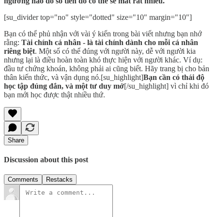
ngưỡng nào đó số tiền đó có thể sẽ mất rất nhiều.
[su_divider top="no" style="dotted" size="10" margin="10"]
Bạn có thể phủ nhận với vài ý kiến trong bài viết nhưng bạn nhớ
rằng:
Tài chính cá nhân - là tài chính dành cho mỗi cá nhân
riêng biệt
. Một số có thể đúng với người này, dễ với người kia
nhưng lại là điều hoàn toàn khó thực hiện với người khác. Ví dụ:
đầu tư chứng khoán, không phải ai cũng biết. Hãy trang bị cho bản
thân kiến thức, và vận dụng nó.[su_highlight]
Bạn cần có thái độ
học tập đúng đắn, và một tư duy mở
[/su_highlight] vì chỉ khi đó
bạn mới học được thật nhiều thứ.
Share
Discussion about this post
Comments
Restacks