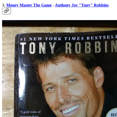
3.
Money Master The Game
-
Anthony Jay
"Tony" Robbins