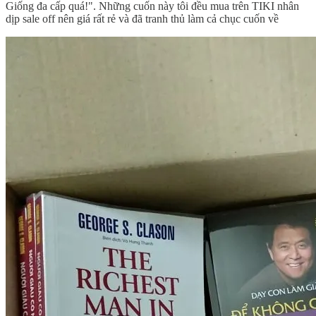
Giống đa cấp quá!". Những cuốn này tôi đều mua trên TIKI nhân
dịp sale off nên giá rất rẻ và đã tranh thủ làm cả chục cuốn về