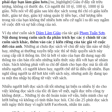
phải dạy bạn làm giàu hơn.
[/su_highlight] Giàu ở đây rất trừu
tượng, không có thước đo. Có người thì 10 tỷ, 100 tỷ, 1000 tỷ là
giàu. Nếu nói về độ giàu sau khi đọc sách xong thì chỉ có giàu kiến
thức, giàu tư duy, giàu kỹ năng quản lý tiền bạc, chứ lượng tiền
trong túi của bạn không thể nhiều hơn nếu cứ ngồi ì ra đó suy ngẫm
về cuộc đời và sự bất công của nó.
Ví dụ như cuốn sách
Dám Làm Giàu
của tác giả
Phạm Tuấn Sơn
.
Nội dung trong cuốn sách đa phần trích lọc các ý chính từ các
cuốn sách khác, thêm vào các ý kiến riêng của tác giả về cuộc
đời của anh
. Những ai chưa đọc sách về chủ đề này lần nào sẽ thấy
hay, những ai thường xuyên tiếp xúc thì sẽ thấy quyển sách này
cung cấp rất ít thông tin. Đó là bởi vì não của bạn đã dung nạp đủ
thông tin căn bản rồi nên những kiến thức này đối với bạn sẽ nhàm
chán. Sách không phải viết ra chỉ để dành cho bạn đọc mà là rất rất
nhiều người, có người khen hay, người chê dở là điều tất nhiên. Bạn
nghĩ rằng người ta dở hơi khi viết sách này, nhưng anh ấy đang tạo
ra một thu nhập bị động từ việc viết sách.
Nhiều người biết đọc sách rất tốt nhưng lại biện ra nhiều lý do cho
việc không đọc sách của tôi: đi làm về mệt, ngồi đọc trên công ty
không được... Những lý do đó hoàn toàn vớ vẩn, biện minh cho sự
lười biếng và không có tinh thần học hỏi. Chỉ cần 25 phút đọc sách
mỗi ngày thôi thay vì ngồi lướt Facebook, nhắn tin zalo.