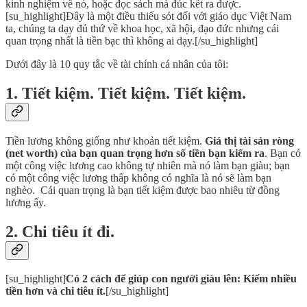
kinh nghiệm về nó, hoặc đọc sách mà đúc kết ra được.
[su_highlight]Đây là một điều thiếu sót đối với giáo dục Việt Nam
ta, chúng ta dạy đủ thứ về khoa học, xã hội, đạo đức nhưng cái
quan trọng nhất là tiền bạc thì không ai dạy.[/su_highlight]
Dưới đây là 10 quy tắc về tài chính cá nhân của tôi:
1. Tiết kiệm. Tiết kiệm. Tiết kiệm
.
Tiền lương không giống như khoản tiết kiệm.
Giá thị tài sản ròng
(net worth) của bạn quan trọng hơn số tiền bạn kiếm ra
. Bạn có
một công việc lương cao không tự nhiên mà nó làm bạn giàu; bạn
có một công việc lương thấp không có nghĩa là nó sẽ làm bạn
nghèo. Cái quan trọng là bạn tiết kiệm được bao nhiêu từ đồng
lương ấy.
2. Chi tiêu ít đi
.
[su_highlight]
Có 2 cách để giúp con người giàu lên: Kiếm nhiều
tiền hơn và chi tiêu ít.
[/su_highlight]