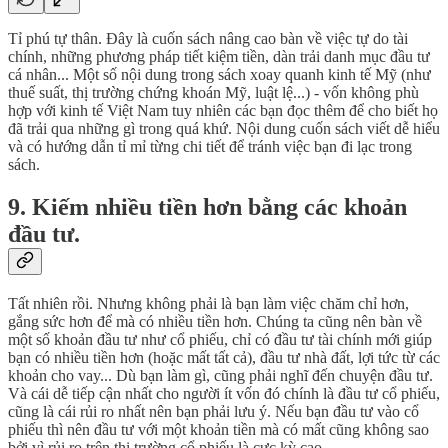
Tỉ phú tự thân. Đây là cuốn sách nâng cao bàn về việc tự do tài
chính, những phương pháp tiết kiệm tiền, dàn trải danh mục đầu tư
cá nhân... Một số nội dung trong sách xoay quanh kinh tế Mỹ (như
thuế suất, thị trường chứng khoán Mỹ, luật lệ...) - vốn không phù
hợp với kinh tế Việt Nam tuy nhiên các bạn đọc thêm để cho biết họ
đã trải qua những gì trong quá khứ. Nội dung cuốn sách viết dễ hiểu
và có hướng dẫn tỉ mỉ từng chi tiết để tránh việc bạn đi lạc trong
sách.
9. Kiếm nhiều tiền hơn bằng các khoản
đầu tư.
Tất nhiên rồi. Nhưng không phải là bạn làm việc chăm chỉ hơn,
gắng sức hơn để mà có nhiều tiền hơn. Chúng ta cũng nên bàn về
một số khoản đầu tư như cổ phiếu, chỉ có đầu tư tài chính mới giúp
bạn có nhiều tiền hơn (hoặc mất tất cả), đầu tư nhà đất, lợi tức từ các
khoản cho vay... Dù bạn làm gì, cũng phải nghĩ đến chuyện đầu tư.
Và cái dễ tiếp cận nhất cho người ít vốn đó chính là đầu tư cổ phiếu,
cũng là cái rủi ro nhất nên bạn phải lưu ý. Nếu bạn đầu tư vào cổ
phiếu thì nên đầu tư với một khoản tiền mà có mất cũng không sao
bởi vì rủi ro trên thị trường cổ phiếu là cực kỳ cao.