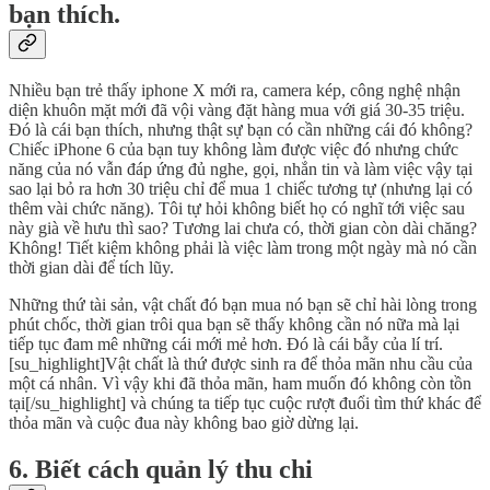
bạn thích.
Nhiều bạn trẻ thấy iphone X mới ra, camera kép, công nghệ nhận
diện khuôn mặt mới đã vội vàng đặt hàng mua với giá 30-35 triệu.
Đó là cái bạn thích, nhưng thật sự bạn có cần những cái đó không?
Chiếc iPhone 6 của bạn tuy không làm được việc đó nhưng chức
năng của nó vẫn đáp ứng đủ nghe, gọi, nhắn tin và làm việc vậy tại
sao lại bỏ ra hơn 30 triệu chỉ để mua 1 chiếc tương tự (nhưng lại có
thêm vài chức năng). Tôi tự hỏi không biết họ có nghĩ tới việc sau
này già về hưu thì sao? Tương lai chưa có, thời gian còn dài chăng?
Không! Tiết kiệm không phải là việc làm trong một ngày mà nó cần
thời gian dài để tích lũy.
Những thứ tài sản, vật chất đó bạn mua nó bạn sẽ chỉ hài lòng trong
phút chốc, thời gian trôi qua bạn sẽ thấy không cần nó nữa mà lại
tiếp tục đam mê những cái mới mẻ hơn. Đó là cái bẫy của lí trí.
[su_highlight]Vật chất là thứ được sinh ra để thỏa mãn nhu cầu của
một cá nhân. Vì vậy khi đã thỏa mãn, ham muốn đó không còn tồn
tại[/su_highlight] và chúng ta tiếp tục cuộc rượt đuổi tìm thứ khác để
thỏa mãn và cuộc đua này không bao giờ dừng lại.
6. Biết cách quản lý thu chi