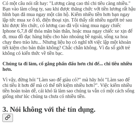
Có một câu nói rất hay: "Lương càng cao thì chi tiêu càng nhiều."
Bạn vào làm công ty, sau khi được thăng chức với tiền lương rất hậu
hĩnh bạn đã mua ngay một căn hộ. Kiếm nhiều tiền hơn bạn ngay
lập tức mua xe ô tô, điện thoại xịn. Tôi thấy rất nhiều người trẻ sau
khi được lên chức, có lương cao đã vội vàng mua ngay chiếc
Iphone 6,7,8 để thỏa mãn bản thân, hoặc mua ngay chiếc xe xịn để
đi, mua đồ đạc hàng hiệu cho hào nhoáng bề ngoài, sống xa hoa
chạy theo trào lưu... Nhưng liệu họ có nghĩ tới việc lập một khoản
tiết kiệm cho bản thân không? Chắc chắn không. Vì đa số giới trẻ
không có kiến thức về tiền bạc.
Chúng ta đi làm, cố gắng phấn đấu hơn chỉ để... chi tiêu nhiều
hơn.
Vì vậy, đừng hỏi "Làm sao để giàu có?" mà hãy hỏi "Làm sao để
chi tiêu ít hơn để mà có thể tiết kiệm nhiều hơn?". Việc kiếm nhiều
tiền hoàn toàn dễ, cái khó là làm sao chúng ta vẫn có một cách sống
giống như lúc chúng ta chưa có nhiều tiền.
3. Nói không với thẻ tín dụng.