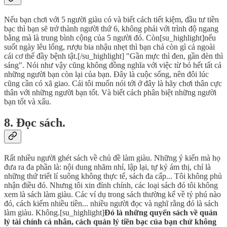
Nếu bạn chơi với 5 người giàu có và biết cách tiết kiệm, đầu tư tiền
bạc thì bạn sẽ trở thành người thứ 6, không phải với trình độ ngang
bằng mà là trung bình cộng của 5 người đó. Còn[su_highlight]nếu
suốt ngày lêu lổng, rượu bia nhậu nhẹt thì bạn chả còn gì cả ngoài
cái cơ thể đầy bệnh tật.[/su_highlight] "Gần mực thì đen, gần đèn thì
sáng". Nói như vậy cũng không đồng nghĩa với việc từ bỏ hết tất cả
những người bạn còn lại của bạn. Đây là cuộc sống, nên đôi lúc
cũng cần có xã giao. Cái tôi muốn nói tới ở đây là hãy chơi thân cực
thân với những người bạn tốt. Và biết cách phân biệt những người
bạn tốt và xấu.
8. Đọc sách.
Rất nhiều người ghét sách về chủ đề làm giàu. Những ý kiến mà họ
đưa ra đa phần là: nội dung nhãm nhí, lập lại, tự kỷ ám thị, chỉ là
những thứ triết lí suông không thực tế, sách đa cấp... Tôi không phủ
nhận điều đó. Nhưng tôi xin đính chính, các loại sách đó tôi không
xem là sách làm giàu. Các ví dụ trong sách thường kể về tỷ phú nào
đó, cách kiếm nhiều tiền... nhiều người đọc và nghĩ rằng đó là sách
làm giàu. Không.[su_highlight]
Đó là những quyển sách về quản
lý tài chính cá nhân, cách quản lý tiền bạc của bạn chứ không