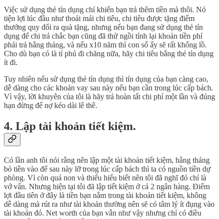
Việc sử dụng thẻ tín dụng chỉ khiến bạn trả thêm tiền mà thôi. Nó
tiện lợi lúc đầu như thoải mái chi tiêu, chi tiêu được tặng điểm
thưởng quy đổi ra quà tặng, nhưng nếu bạn đang sử dụng thẻ tín
dụng để chi trả chắc bạn cũng đã thử ngồi tính lại khoản tiền phí
phải trả hằng tháng, và nếu x10 năm thì con số ấy sẽ rất khổng lồ.
Cho dù bạn có là tỉ phú đi chăng nữa, hãy chi tiêu bằng thẻ tín dụng
ít đi.
Tuy nhiên nếu sử dụng thẻ tín dụng thì tín dụng của bạn càng cao,
dễ dàng cho các khoản vay sau này nếu bạn cần trong lúc cấp bách.
Vì vậy, lời khuyên của tôi là hãy trả hoàn tất chi phí một lần và đúng
hạn đừng để nợ kéo dài lê thê.
4. Lập tài khoản tiết kiệm.
Có lần anh tôi nói rằng nên lập một tài khoản tiết kiệm, hằng tháng
bỏ tiền vào để sau này lỡ trong lúc cấp bách thì ta có nguồn tiền dự
phòng. Vì còn quá non và thiếu hiểu biết nên tôi đã nghĩ đó chỉ là
vớ vẩn. Nhưng hiện tại tôi đã lập tiết kiệm ở cả 2 ngân hàng. Điểm
lợi đầu tiên ở đây là tiền bạn nằm trong tài khoản tiết kiệm, không
dễ dàng mà rút ra như tài khoản thường nên sẽ có tâm lý ít đụng vào
tài khoản đó. Net worth của bạn vẫn như vậy nhưng chỉ có điều