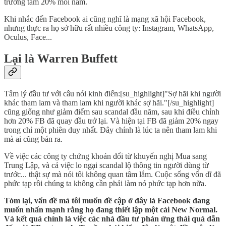
trưởng tầm 20% mỗi năm.
Khi nhắc đến Facebook ai cũng nghĩ là mạng xã hội Facebook,
nhưng thực ra họ sở hữu rất nhiều công ty: Instagram, WhatsApp,
Oculus, Face...
Lại là Warren Buffett
Tâm lý đầu tư với câu nói kinh điển:[su_highlight]"Sợ hãi khi người
khác tham lam và tham lam khi người khác sợ hãi."[/su_highlight]
cũng giống như giảm điểm sau scandal đầu năm, sau khi điều chỉnh
hơn 20% FB đã quay đầu trở lại. Và hiện tại FB đã giảm 20% ngay
trong chỉ một phiên duy nhất. Đây chính là lúc ta nên tham lam khi
mà ai cũng bán ra.
Về việc các công ty chứng khoán đổi từ khuyến nghị Mua sang
Trung Lập, và cả việc lo ngại scandal lộ thông tin người dùng từ
trước... thật sự mà nói tôi không quan tâm lắm. Cuộc sống vốn dĩ đã
phức tạp rồi chúng ta không cần phải làm nó phức tạp hơn nữa.
Tóm lại, vấn đề mà tôi muốn đề cập ở đây là Facebook đang
muốn nhấn mạnh rằng họ đang thiết lập một cái New Normal.
Và kết quả chính là việc các nhà đầu tư phản ứng thái quá dẫn