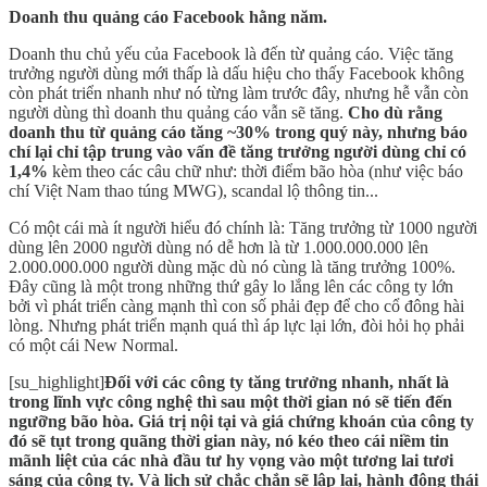
Doanh thu quảng cáo Facebook hằng năm.
Doanh thu chủ yếu của Facebook là đến từ quảng cáo. Việc tăng
trưởng người dùng mới thấp là dấu hiệu cho thấy Facebook không
còn phát triển nhanh như nó từng làm trước đây, nhưng hễ vẫn còn
người dùng thì doanh thu quảng cáo vẫn sẽ tăng.
Cho dù rằng
doanh thu từ quảng cáo tăng ~30% trong quý này, nhưng báo
chí lại chỉ tập trung vào vấn đề tăng trưởng người dùng chỉ có
1,4%
kèm theo các câu chữ như: thời điểm bão hòa (như việc báo
chí Việt Nam thao túng MWG), scandal lộ thông tin...
Có một cái mà ít người hiểu đó chính là: Tăng trưởng từ 1000 người
dùng lên 2000 người dùng nó dễ hơn là từ 1.000.000.000 lên
2.000.000.000 người dùng mặc dù nó cùng là tăng trưởng 100%.
Đây cũng là một trong những thứ gây lo lắng lên các công ty lớn
bởi vì phát triển càng mạnh thì con số phải đẹp để cho cổ đông hài
lòng. Nhưng phát triển mạnh quá thì áp lực lại lớn, đòi hỏi họ phải
có một cái New Normal.
[su_highlight]
Đối với các công ty tăng trưởng nhanh, nhất là
trong lĩnh vực công nghệ thì sau một thời gian nó sẽ tiến đến
ngưỡng bão hòa. Giá trị nội tại và giá chứng khoán của công ty
đó sẽ tụt trong quãng thời gian này, nó kéo theo cái niềm tin
mãnh liệt của các nhà đầu tư hy vọng vào một tương lai tươi
sáng của công ty. Và lịch sử chắc chắn sẽ lập lại, hành động thái