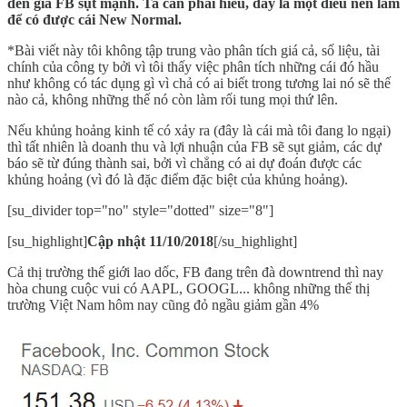
đến giá FB sụt mạnh. Ta cần phải hiểu, đây là một điều nên làm
để có được cái New Normal.
*Bài viết này tôi không tập trung vào phân tích giá cả, số liệu, tài
chính của công ty bởi vì tôi thấy việc phân tích những cái đó hầu
như không có tác dụng gì vì chả có ai biết trong tương lai nó sẽ thế
nào cả, không những thế nó còn làm rối tung mọi thứ lên.
Nếu khủng hoảng kinh tế có xảy ra (đây là cái mà tôi đang lo ngại)
thì tất nhiên là doanh thu và lợi nhuận của FB sẽ sụt giảm, các dự
báo sẽ từ đúng thành sai, bởi vì chẳng có ai dự đoán được các
khủng hoảng (vì đó là đặc điểm đặc biệt của khủng hoảng).
[su_divider top="no" style="dotted" size="8"]
[su_highlight]
Cập nhật 11/10/2018
[/su_highlight]
Cả thị trường thế giới lao dốc, FB đang trên đà downtrend thì nay
hòa chung cuộc vui có AAPL, GOOGL... không những thế thị
trường Việt Nam hôm nay cũng đỏ ngầu giảm gần 4%