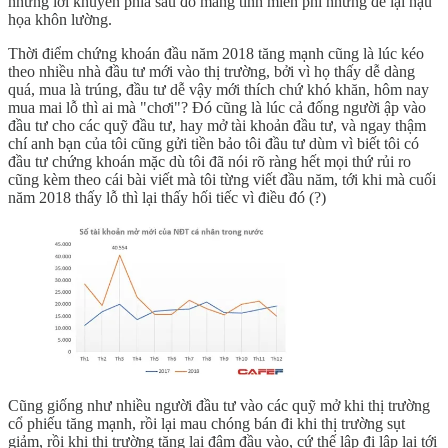
những lời khuyên phía sau đó mang tính miễn phí nhưng để lại hậu
họa khôn lường.
Thời điểm chứng khoán đầu năm 2018 tăng mạnh cũng là lúc kéo
theo nhiều nhà đầu tư mới vào thị trường, bởi vì họ thấy dễ dàng
quá, mua là trúng, đầu tư dễ vậy mới thích chứ khó khăn, hôm nay
mua mai lỗ thì ai mà "chơi"? Đó cũng là lúc cả đống người ập vào
đầu tư cho các quỹ đầu tư, hay mở tài khoản đầu tư, và ngay thậm
chí anh bạn của tôi cũng gửi tiền bảo tôi đầu tư dùm vì biết tôi có
đầu tư chứng khoán mặc dù tôi đã nói rõ ràng hết mọi thứ rủi ro
cũng kèm theo cái bài viết mà tôi từng viết đầu năm, tới khi mà cuối
năm 2018 thấy lỗ thì lại thấy hối tiếc vì điều đó (?)
Cũng giống như nhiều người đầu tư vào các quỹ mở khi thị trường
cổ phiếu tăng mạnh, rồi lại mau chóng bán đi khi thị trường sụt
giảm, rồi khi thị trường tăng lại đâm đầu vào, cứ thế lập đi lập lại tới