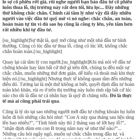
lo sợ cổ phiếu rớt giá, rồi nghe người bạn bảo đầu tư cổ phiếu
luôn thua lỗ, thị trường này rất đen tối, lừa lọc... Đầy những
thứ không chắc chắn. Chính cái tâm lý như vậy đã đẩy nhiều
người vào việc đầu tư quỹ mở vì nó nghe: chắc chắn, an toàn,
hoàn toàn tự tin vì dù sao họ cũng là công ty lớn, yên tâm hơn
rất nhiều khi tự đầu tư.
[su_highlight]Sự thật là, quỹ mở cũng như một nhà đầu tư bình
thường. Cũng có lúc đầu tư thua lỗ, cũng có lúc lời, không chắc
chắn hoàn toàn.[/su_highlight]
Quay lại cái tâm lý con người.[su_highlight]Khi mà nói về đầu tư
chứng khoán hay làm bất cứ thứ gì trên đời, chúng ta đều một sự
chắc chắn, muốn những thứ đơn giản, dễ hiểu và thoải mái khi thực
hiện nó.[/su_highlight] Nhưng thực tế không quan tâm đến những
điều đó. Tương lai là một thứ không ai biết, quyết định đầu tư hoàn
toàn khó khăn, rủi ro ở trên thị trường này luôn rình rập bất cứ lúc
nào cho dù là đầu tư cá nhân hay là quỹ đi chăng nữa.
Đó là thực
tế mà ai cũng phải trải qua
.
Cũng là lý do tại sao những người mới đầu tư chứng khoán họ luôn
luôn đi hỏi những câu hỏi như: "Con A này qua tháng sau liệu tăng
lên bao nhiêu?", "Tình hình này thì 2 tháng sau sẽ lời hay lỗ?",
"nhận định dùm em con B trong năm nay sẽ như thế nào?"...
Những câu hỏi ngây ngô, muốn sự chắc chắn trong đầu tư, và