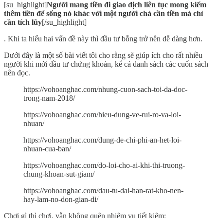
[su_highlight]
Người mang tiền đi giao dịch liên tục mong kiếm
thêm tiền để sống nó khác với một người chả cần tiền mà chỉ
cần tích lũy
[/su_highlight]
. Khi ta hiểu hai vấn đề này thì đầu tư bỗng trở nên dễ dàng hơn.
Dưới đây là một số bài viết tôi cho rằng sẽ giúp ích cho rất nhiều
người khi mới đầu tư chứng khoán, kể cả danh sách các cuốn sách
nên đọc.
https://vohoanghac.com/nhung-cuon-sach-toi-da-doc-
trong-nam-2018/
https://vohoanghac.com/hieu-dung-ve-rui-ro-va-loi-
nhuan/
https://vohoanghac.com/dung-de-chi-phi-an-het-loi-
nhuan-cua-ban/
https://vohoanghac.com/do-loi-cho-ai-khi-thi-truong-
chung-khoan-sut-giam/
https://vohoanghac.com/dau-tu-dai-han-rat-kho-nen-
hay-lam-no-don-gian-di/
Chơi gì thì chơi, vẫn không quên nhiệm vụ tiết kiệm: