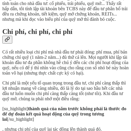
tính toán cho nhà đầu tư: cổ phiếu, trái phiếu, quỹ mở... Thấy rất
hấp dẫn, tôi tính lập tài khoản bên TCBS này để đầu tư phân bổ trải
đều ra chứng khoán, tiết kiệm, quỹ mở chứng khoán, REITs...
nhưng mà khi đọc vào biểu phí của quỹ mở thì đành bỏ cuộc.
Chi phí, chi phí, chi phí
Có rất nhiều loại chi phí mà nhà đầu tư phải đóng: phí mua, phí bán
chứng chỉ quỹ (1 năm-2 năm...) đủ thứ cả lên. Mọi người khi lập tài
khoản đầu tư đa phần không hề chú ý đến các chi phí hoạt động của
quỹ, nếu có để ý thì nhìn vào cũng cho rằng con số nhỏ bé này hoàn
toàn vô hại (nhưng thực chất cực kỳ có hại).
Chi phí là một yếu tố quan trọng trong đầu tư, chi phí càng thấp thì
lợi nhuận mang về càng nhiều, đó là lý do tại sao hầu hết các nhà
đầu tư luôn muốn chi phí càng thấp càng tốt (như tôi). Khi đầu tư
quỹ mở, chúng ta phải nhớ một điều rằng:
[su_highlight]
thành quả của năm trước không phải là thước đo
để dự đoán kết quả hoạt động của quỹ trong tương
lai
[/su_highlight]
, nhưng chi phí của quỹ lại tác động lên thành quả đó.