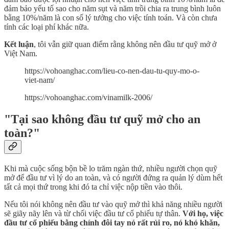
đảm bảo yếu tố sao cho năm sụt và năm trồi chia ra trung bình luôn
bằng 10%/năm là con số lý tưởng cho việc tính toán. Và còn chưa
tính các loại phí khác nữa.
Kết luận
, tôi vẫn giữ quan điểm rằng không nên đầu tư quỹ mở ở
Việt Nam.
https://vohoanghac.com/lieu-co-nen-dau-tu-quy-mo-o-
viet-nam/
https://vohoanghac.com/vinamilk-2006/
"Tại sao không đầu tư quỹ mở cho an
toàn?"
Khi mà cuộc sống bộn bề lo trăm ngàn thứ, nhiều người chọn quỹ
mở để đầu tư vì lý do an toàn, và có người đứng ra quản lý dùm hết
tất cả mọi thứ trong khi đó ta chỉ việc nộp tiền vào thôi.
Nếu tôi nói không nên đầu tư vào quỹ mở thì khả năng nhiều người
sẽ giãy nãy lên và từ chối việc đầu tư cổ phiếu tự thân.
Với họ, việc
đầu tư cổ phiếu bằng chính đôi tay nó rất rủi ro, nó khó khăn,