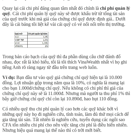
Quay lại cái chi phí đáng quan tâm nhất đó chính là
chi phí quản lý
quỹ
. Cái chi phí quản lý quỹ này sẽ được khấu trừ từ tổng tài sản
của quỹ trước khi mà giá của chứng chỉ quỹ được định giá.. Dưới
đây là cái bảng tôi liệt kê vài cái quỹ có vẻ nổi nổi trên thị trường.
Trong bản cáo bạch của quỹ thì đa phần dùng câu chữ đánh đố
nhau, đọc rất là khó hiểu, tôi là tôi thích VinaWealth nhất vì họ ghi
tiếng Anh rõ ràng ngay từ đầu trên trang web luôn.
Ví dụ:
Bạn đầu tư vào quỹ giá chứng chỉ quỹ hiện tại là 10.000
đồng. Lợi nhuận gộp trong năm qua là 10%, có nghĩa là mang lại
cho bạn 1.000đ/chứng chỉ quỹ. Nếu không có chi phí thì giá của
chứng chỉ quỹ này sẽ là 11.000đ. Nhưng mà người ta thu phí 1% thì
bây giờ chứng chỉ quỹ chỉ còn lại 10.890đ, hao hụt 110 đồng.
Có nhiều quỹ thu chi phí quản lý cao hơn các quỹ khác bởi vì
những quỹ này họ đi nghiên cứu, tính toán, làm đủ thứ mọi cách để
gia tăng tài sản. Tất nhiên là nghiên cứu, tuyển dụng các ngôi sao
CFA tốn nhiều chi phí cho nên việc tăng chi phí là điều hiển nhiên.
Nhưng hiệu quả mang lại thế nào thì có trời mới biết.