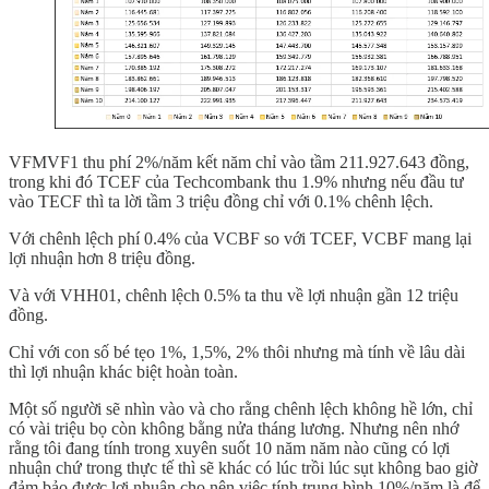
VFMVF1 thu phí 2%/năm kết năm chỉ vào tầm 211.927.643 đồng,
trong khi đó TCEF của Techcombank thu 1.9% nhưng nếu đầu tư
vào TECF thì ta lời tầm 3 triệu đồng chỉ với 0.1% chênh lệch.
Với chênh lệch phí 0.4% của VCBF so với TCEF, VCBF mang lại
lợi nhuận hơn 8 triệu đồng.
Và với VHH01, chênh lệch 0.5% ta thu về lợi nhuận gần 12 triệu
đồng.
Chỉ với con số bé tẹo 1%, 1,5%, 2% thôi nhưng mà tính về lâu dài
thì lợi nhuận khác biệt hoàn toàn.
Một số người sẽ nhìn vào và cho rằng chênh lệch không hề lớn, chỉ
có vài triệu bọ còn không bằng nửa tháng lương. Nhưng nên nhớ
rằng tôi đang tính trong xuyên suốt 10 năm năm nào cũng có lợi
nhuận chứ trong thực tế thì sẽ khác có lúc trồi lúc sụt không bao giờ
đảm bảo được lợi nhuận cho nên việc tính trung bình 10%/năm là để