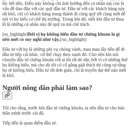
lúc hết tiền. Điều này không chỉ ảnh hưởng đến cá nhân mà còn là
vấn đề đau đầu với các quỹ đầu tư. Đầu tư với các khách hàng này
rất khó, chỉ có khách hàng trung thành đi cùng quỹ tới cùng mới dễ
nói vì họ hiểu cơ chế thị trường. Trong khi đó, mỗi khi đầu tư thua
lỗ là những cá nhân này đè quỹ ra mà chê trách.
[su_highlight]
Bởi vị họ không hiểu đầu tư chứng khoán là gì
nên mới có suy nghĩ như vậy.
[/su_highlight]
Đầu tư với họ là những phi vụ chóng vánh, mau mau lấy tiền để đi
đầu tư tiếp cái khác, cứ thế chạy theo xanh đỏ. Cho nên khi nói
chuyện đầu tư chứng khoán với ai tôi rất dè dặt, bởi vì có những thứ
họ không hiểu, mà cho dù tôi có cố gắng giải thích thì cũng sợ rằng
họ sẽ không hiểu. Đầu tư rất đơn giản, chỉ là truyền đạt thế nào mới
là khó.
Người nông dân phải làm sao?
Tôi cho rằng, trước khi đầu tư chứng khoán, ta nên đầu tư cho bản
thân mình trước cái đã.
Tiếp đến là quan điểm đầu tư.