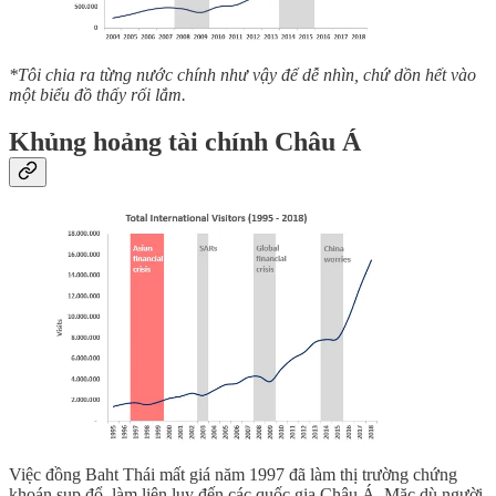
*Tôi chia ra từng nước chính như vậy để dễ nhìn, chứ dồn hết vào
một biểu đồ thấy rối lắm.
Khủng hoảng tài chính Châu Á
Việc đồng Baht Thái mất giá năm 1997 đã làm thị trường chứng
khoán sụp đổ, làm liên lụy đến các quốc gia Châu Á. Mặc dù người