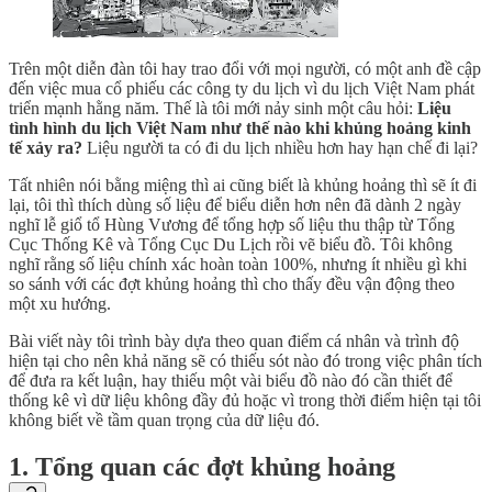
Trên một diễn đàn tôi hay trao đổi với mọi người, có một anh đề cập
đến việc mua cổ phiếu các công ty du lịch vì du lịch Việt Nam phát
triển mạnh hằng năm. Thế là tôi mới nảy sinh một câu hỏi:
Liệu
tình hình du lịch Việt Nam như thế nào khi khủng hoảng kinh
tế xảy ra?
Liệu người ta có đi du lịch nhiều hơn hay hạn chế đi lại?
Tất nhiên nói bằng miệng thì ai cũng biết là khủng hoảng thì sẽ ít đi
lại, tôi thì thích dùng số liệu để biểu diễn hơn nên đã dành 2 ngày
nghĩ lễ giổ tổ Hùng Vương để tổng hợp số liệu thu thập từ Tổng
Cục Thống Kê và Tổng Cục Du Lịch rồi vẽ biểu đồ. Tôi không
nghĩ rằng số liệu chính xác hoàn toàn 100%, nhưng ít nhiều gì khi
so sánh với các đợt khủng hoảng thì cho thấy đều vận động theo
một xu hướng.
Bài viết này tôi trình bày dựa theo quan điểm cá nhân và trình độ
hiện tại cho nên khả năng sẽ có thiếu sót nào đó trong việc phân tích
để đưa ra kết luận, hay thiếu một vài biểu đồ nào đó cần thiết để
thống kê vì dữ liệu không đầy đủ hoặc vì trong thời điểm hiện tại tôi
không biết về tầm quan trọng của dữ liệu đó.
1. Tổng quan các đợt khủng hoảng