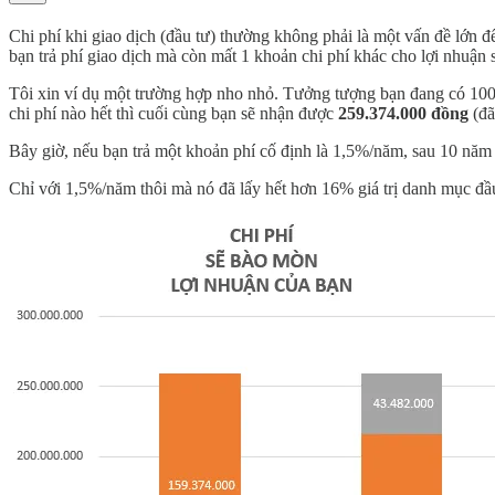
Chi phí khi giao dịch (đầu tư) thường không phải là một vấn đề lớn 
bạn trả phí giao dịch mà còn mất 1 khoản chi phí khác cho lợi nhuận 
Tôi xin ví dụ một trường hợp nho nhỏ. Tưởng tượng bạn đang có 100
chi phí nào hết thì cuối cùng bạn sẽ nhận được
259.374.000 đồng
(đã
Bây giờ, nếu bạn trả một khoản phí cố định là 1,5%/năm, sau 10 năm
Chỉ với 1,5%/năm thôi mà nó đã lấy hết hơn 16% giá trị danh mục đầu