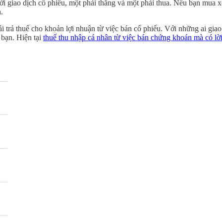
i giao dịch cổ phiếu, một phải thắng và một phải thua. Nếu bạn mua x
.
trả thuế cho khoản lợi nhuận từ việc bán cổ phiếu. Với những ai giao d
 bạn. Hiện tại
thuế thu nhập cá nhân từ việc bán chứng khoán mà có lờ