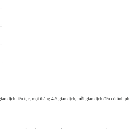
iao dịch liên tục, một tháng 4-5 giao dịch, mỗi giao dịch đều có tính p