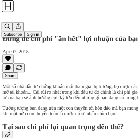
Subscribe
Sign in
Đừng để chi phí "ăn hết" lợi nhuận của bạ
Apr 07, 2018
Share
Một số nhà đầu tư chứng khoán mới tham gia thị trường, họ được các b
mở tài khoản... Cái rủi ro nhất trong khi đầu tư đó chính là chi phí g
tư của bạn sẽ ảnh hưởng cực kỳ lớn đến những gì bạn đang có trong túi.
Tưởng tượng bạn đang trên một con thuyền tới hòn đảo mà bạn mong m
khi một nửa con thuyền toàn là nước nó sẽ nhấn chìm bạn.
Tại sao chi phí lại quan trọng đến thế?