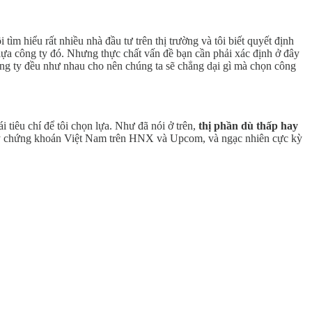
tìm hiểu rất nhiều nhà đầu tư trên thị trường và tôi biết quyết định
 lựa công ty đó. Nhưng thực chất vấn đề bạn cần phải xác định ở đây
 công ty đều như nhau cho nên chúng ta sẽ chẳng dại gì mà chọn công
i tiêu chí để tôi chọn lựa. Như đã nói ở trên,
thị phần dù thấp hay
 ty chứng khoán Việt Nam trên HNX và Upcom, và ngạc nhiên cực kỳ