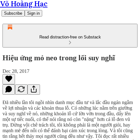
Võ Hoàng Hạc
Subscribe
Sign in
Read distraction-free on Substack
Hiệu ứng mỏ neo trong lối suy nghĩ
Dec 28, 2017
Đã nhiều lần tôi ngồi nhìn danh mục đầu tư và lắc đầu ngán ngẫm
về lợi nhuận và các khoản thua lỗ. Có những lúc nằm trên giường
và suy nghĩ về nó, những khoản lỗ cứ lờn vờn trong đầu, dấy lên
một sự tiếc nuối, có thể nói rằng nó còn "nặng" hơn cả lỗ đen vũ
trụ. Đừng vội chê trách tôi, tôi không phải là một người giỏi, hay
mạnh mẽ đến nỗi có thể đánh bại cảm xúc trong lòng. Và tôi cũng
tin rằng hết thảy mọi người cũng đều như vậy. Tôi đọc rất nhiều