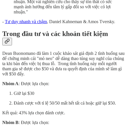
nhuận. Một vài nghiên cứu cho thấy sự tổn thất có sức
mạnh ảnh hưởng đến tâm lý gấp đôi so với việc có lợi
nhuận."
-
Tư duy nhanh và chậm
, Daniel Kahneman & Amos Tversky.
Trong đầu tư và các khoản tiết kiệm
Dean Buonomano đã làm 1 cuộc khảo sát giả định 2 tình huống sau
để chứng minh cái "mỏ neo" dễ dàng thao túng suy nghĩ của chúng
ta khi bàn đến việc bị thua lỗ. Trong tình huống này mỗi người
tham gia sẽ được cho $50 và đưa ra quyết định của mình sẽ làm gì
với $50 đấy.
Nhóm A
: Được lựa chọn:
Giữ lại $30
Đánh cược với tỉ lệ 50/50 mất hết tất cả hoặc giữ lại $50.
Kết quả: 43% lựa chọn đánh cược.
Nhóm B
: Được lựa chọn: