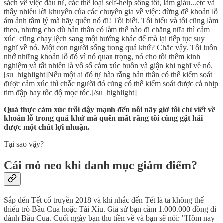
sách về việc đầu tư, các thể loại self-help sống tốt, làm giàu...etc và
thấy nhiều lời khuyên của các chuyên gia về việc: đừng để khoản lỗ
ám ảnh tâm lý mà hãy quên nó đi! Tôi biết. Tôi hiểu và tôi cũng làm
theo, nhưng cho dù bản thân có làm thế nào đi chăng nữa thì cảm
xúc cũng chạy lệch sang một hướng khác để mà lại tiếp tục suy
nghĩ về nó. Một con người sống trong quá khứ? Chắc vậy. Tôi luôn
nhớ những khoản lỗ đó vì nó quan trọng, nó cho tôi thêm kinh
nghiệm và tất nhiên là vô số cảm xúc buồn và giận khi nghĩ về nó.
[su_highlight]Nếu một ai đó tự hào rằng bản thân có thể kiểm soát
được cảm xúc thì chắc người đó cũng có thể kiểm soát được cả nhịp
tim đập hay tốc độ mọc tóc.[/su_highlight]
Quả thực cảm xúc trỗi dậy mạnh đến nỗi nãy giờ tôi chỉ viết về
khoản lỗ trong quá khứ mà quên mất rằng tôi cũng gặt hái
được một chút lợi nhuận.
Tại sao vậy?
Cái mỏ neo khi danh mục giảm điểm?
Sắp đến Tết cổ truyền 2018 và khi nhắc đến Tết là ta không thể
thiếu trò Bầu Cua hoặc Tài Xỉu. Giả sử bạn cầm 1.000.000 đồng đi
đánh Bầu Cua. Cuối ngày bạn thu tiền về và bạn sẽ nói: "Hôm nay