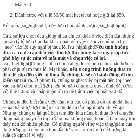
Mất $20
Đánh cược với tỉ lệ 50/50 mất hết tất cả hoặc giữ lại $50.
Kết quả: [su_highlight]61% lựa chọn đánh cược.[/su_highlight]
Cả 2 sự lựa chọn đều giống nhau chỉ có khác ở việc diễn đạt nhưng
tại sao tỷ lệ lựa chọn lại khác nhau đến vậy? Tại vì chúng ta bị
"neo" vào lối suy nghĩ bị thua lỗ. [su_highlight]
Nếu tình huống
đưa ra có đề cập đến việc thu lợi thì chúng ta sẽ ngay lập tức
phô bày sự ác cảm về mất mát và chọn việc có lợi.
[/su_highlight]Chúng ta thà chọn cái gì đó có tính chắc chắn hơn là
phải chịu rủi ro thua lỗ. Mặt khác,
nếu trong trình huống đưa ra
đều đề cập đến việc bị thua lỗ, chúng ta sẽ có hành động đi tìm
kiếm sự rủi ro
. Ở nhóm B, chúng ta ghét việc bị mất tiền (bị "neo"
vào sự lựa chọn mất $20) nên bộ não chúng ta quyết định đặt cược
với tỉ lệ 50/50 và chấp nhận rủi ro để tránh việc bị mất $20 đó.
Chúng ta đều biết rằng việc nắm giữ các cổ phiếu tốt trong dài hạn
sẽ gặt hái được lợi nhuận cao đủ để an tâm nghỉ hưu khi về già.
Nhưng, chúng ta lại quá bận tâm đến khả năng bị thua lỗ vì chuyển
động hằng ngày của thị trường mà không mua, hoặc là bán ngay khi
thấy nến đỏ nhiều phiên. Có những người vì sợ việc tăng/giảm của
thị trường quá nên lựa chọn đầu tư vào các quỹ mở để hưởng lãi
suất cố định là vì vậy.