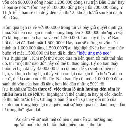
vốn còn 900.000 đồng hoặc 1.200.000 đồng sau trận Bầu Cua" hay
là bạn sẽ nói: "Hôm nay lỗ 100.000 đồng hoặc lời 200.000 đồng"?
Thực tế là bạn sẽ chỉ để ý đến câu thứ 2: khoản lời/lỗ sau khi đánh
Bầu Cua.
Hôm qua bạn ra về với 900.000 trong túi và bây giờ quyết định gỡ
thua. Số tiền của bạn nhanh chóng tăng lên 3.000.000 nhưng vì vận
đỏ không còn nên bạn ra về với 1.500.000. Lúc này thì sao? Bạn
hối tiếc vì đã đánh mất 1.500.000? Hay bạn sẽ mừng vì vốn của
mình từ 1.000.000 tăng 1.500.000?[su_highlight]Nếu bạn cảm thấy
buồn vì mất 1.500.000 thì bạn đã bị dính
"hiệu ứng mỏ neo"
[/su_highlight] . Khi một thứ được đưa ra liên quan tới một thứ nào
đó, thì "một thứ nào đó" này có thể bị thao túng. Lý do bạn thấy
buồn vì bạn đã lấy 3.000.000 làm cột mốc để so sánh số tiền của
bạn, vô hình chung bạn thấy vốn còn lại của bạn thấp hơn "cái mỏ
neo", thế là cảm xúc trỗi dậy. Nếu bạn lấy cột mốc 1.000.000 để so
sánh thì vốn của bạn đã tăng hơn lúc đầu những 50% rồi.
[su_highlight]
Trên thực tế, việc thua lỗ ảnh hưởng đến tâm lý
nhiều hơn là có lời
[/su_highlight]vì thế chúng ta hay bị các khoản
lỗ thu hút trước tiên. Chúng ta bận tâm đến sự thay đổi nhỏ của
danh mục trong hiện tại mà quên mất sự hiệu quả của danh mục đầu
tư trong thời gian dài.
"Ác cảm về sự mất mát có liên quan đến xu hướng mọi
người muốn tránh bị tổn thất nhiều hơn là thu lợi