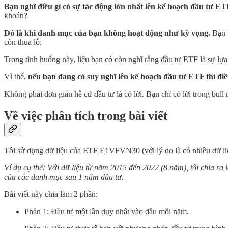
Bạn nghĩ điều gì có sự tác động lớn nhất lên kế hoạch đầu tư E
khoán?
Đó là khi danh mục của bạn không hoạt động như kỳ vọng.
Bạn b
còn thua lỗ.
Trong tình huống này, liệu bạn có còn nghĩ rằng đầu tư ETF là sự lự
Vì thế,
nếu bạn đang có suy nghĩ lên kế hoạch đầu tư ETF thì đi
Không phải đơn giản hễ cứ đầu tư là có lời. Bạn chỉ có lời trong bull 
Về việc phân tích trong bài viết
Tôi sử dụng dữ liệu của ETF E1VFVN30 (với lý do là có nhiều dữ li
Ví dụ cụ thể: Với dữ liệu từ năm 2015 đến 2022 (8 năm), tôi chia r
của các danh mục sau 1 năm đầu tư.
Bài viết này chia làm 2 phần:
Phần 1: Đầu tư một lần duy nhất vào đầu mỗi năm.