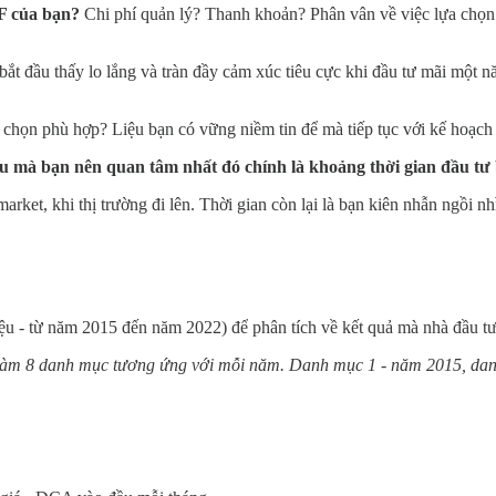
TF của bạn?
Chi phí quản lý? Thanh khoản? Phân vân về việc lựa chọn
ắt đầu thấy lo lắng và tràn đầy cảm xúc tiêu cực khi đầu tư mãi một 
a chọn phù hợp? Liệu bạn có vững niềm tin để mà tiếp tục với kế hoạc
ều mà bạn nên quan tâm nhất đó chính là khoảng thời gian đầu tư 
market, khi thị trường đi lên. Thời gian còn lại là bạn kiên nhẫn ngồi n
ệu - từ năm 2015 đến năm 2022) để phân tích về kết quả mà nhà đầu t
a làm 8 danh mục tương ứng với mỗi năm. Danh mục 1 - năm 2015, danh