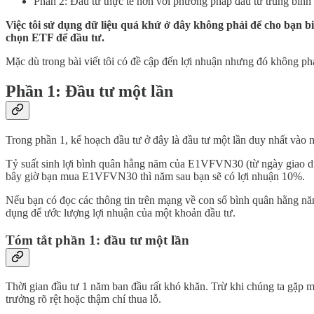
Phần 2: Đầu tư thực tế hơn với phương pháp đầu tư trung bình
Việc tôi sử dụng dữ liệu quá khứ ở đây không phải để cho bạn bi
chọn ETF để đầu tư.
Mặc dù trong bài viết tôi có đề cập đến lợi nhuận nhưng đó không phải
Phần 1: Đầu tư một lần
Trong phần 1, kế hoạch đầu tư ở đây là đầu tư một lần duy nhất vào n
Tỷ suất sinh lợi bình quân hằng năm của E1VFVN30 (từ ngày giao dịch
bây giờ bạn mua E1VFVN30 thì năm sau bạn sẽ có lợi nhuận 10%.
Nếu bạn có đọc các thông tin trên mạng về con số bình quân hằng năm
dụng để ước lượng lợi nhuận của một khoản đầu tư.
Tóm tắt phần 1: đầu tư một lần
Thời gian đầu tư 1 năm ban đầu rất khó khăn. Trừ khi chúng ta gặp m
trưởng rõ rệt hoặc thậm chí thua lỗ.