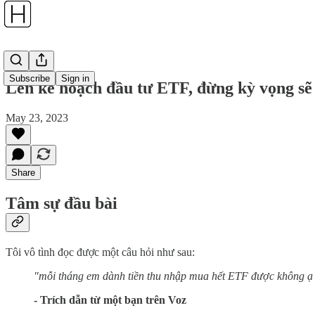
Subscribe
Sign in
Lên kế hoạch đầu tư ETF, đừng kỳ vọng sẽ 
May 23, 2023
Share
Tâm sự đầu bài
Tôi vô tình đọc được một câu hỏi như sau:
"mỗi tháng em dành tiền thu nhập mua hết ETF được không ạ 
- Trích dẫn từ một bạn trên Voz