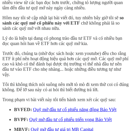
nhiều view từ các bạn đọc hơn trước, chứng tỏ lượng người quan
tâm đến đầu tư quỹ mở này ngày càng nhiều.
Hôm nay tôi sẽ cập nhật lại bài viết đó, tuy nhiên bây giờ tôi sẽ
so
sánh các quỹ mở cổ phiếu này với ETF
chứ không phải là so
sánh các quỹ mở với nhau nữa.
Lý do là hiện tại đang có phong trào đầu tư ETF và có nhiều bạn
đọc quan hỏi han về ETF hơn các quỹ mở kia.
Trước đó, chúng ta (nhờ đọc sách hoặc xem youtube) đều cho rằng
ETF ít phí nên hoạt động hiệu quả hơn các quỹ mở. Các quỹ mở phí
cao và khó có thể đánh bại được thị trường vì thế nhà đầu tư nên
đầu tư vào ETF cho nhẹ nhàng... hoặc những điều tương tự như
vậy.
Tôi thì không thích nói suông nên mới tò mò đi xem thử coi có đúng
không. Để lỡ sau này có ai hỏi thì biết đường trả lời.
Trong phạm vi bài viết này tôi tiến hành xem xét các quỹ sau:
BVFED:
Quỹ mở đầu tư cổ phiếu năng động Bảo Việt
BVPF:
Quỹ mở đầu tư cổ phiếu triển vọng Bảo Việt
MBVF:
Quỹ mở đầu tư giá trị MB Capital