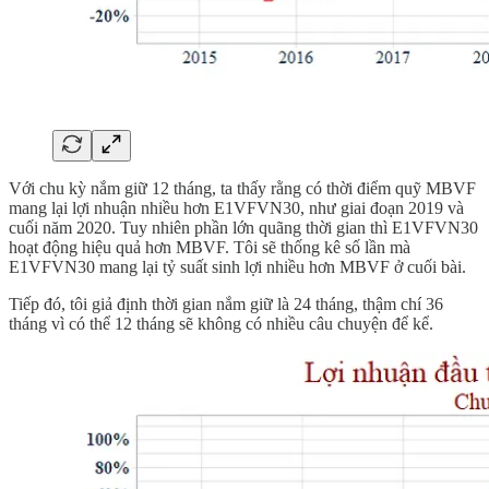
Với chu kỳ nắm giữ 12 tháng, ta thấy rằng có thời điểm quỹ MBVF
mang lại lợi nhuận nhiều hơn E1VFVN30, như giai đoạn 2019 và
cuối năm 2020. Tuy nhiên phần lớn quãng thời gian thì E1VFVN30
hoạt động hiệu quả hơn MBVF. Tôi sẽ thống kê số lần mà
E1VFVN30 mang lại tỷ suất sinh lợi nhiều hơn MBVF ở cuối bài.
Tiếp đó, tôi giả định thời gian nắm giữ là 24 tháng, thậm chí 36
tháng vì có thể 12 tháng sẽ không có nhiều câu chuyện để kể.