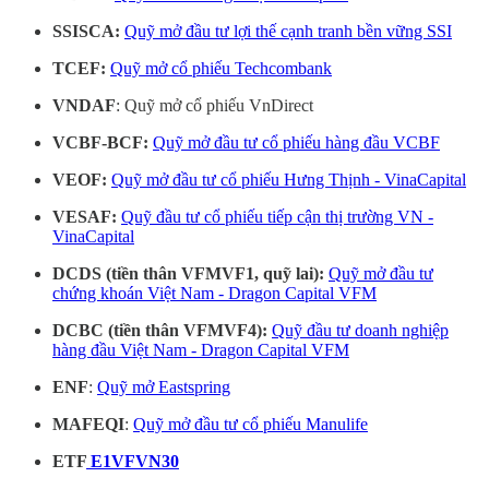
SSISCA:
Quỹ mở đầu tư lợi thế cạnh tranh bền vững SSI
TCEF:
Quỹ mở cổ phiếu Techcombank
VNDAF
: Quỹ mở cổ phiếu VnDirect
VCBF-BCF:
Quỹ mở đầu tư cổ phiếu hàng đầu VCBF
VEOF:
Quỹ mở đầu tư cổ phiếu Hưng Thịnh - VinaCapital
VESAF:
Quỹ đầu tư cổ phiếu tiếp cận thị trường VN -
VinaCapital
DCDS (tiền thân VFMVF1, quỹ lai):
Quỹ mở đầu tư
chứng khoán Việt Nam - Dragon Capital VFM
DCBC (tiền thân VFMVF4):
Quỹ đầu tư doanh nghiệp
hàng đầu Việt Nam - Dragon Capital VFM
ENF
:
Quỹ mở Eastspring
MAFEQI
:
Quỹ mở đầu tư cổ phiếu Manulife
ETF
E1VFVN30