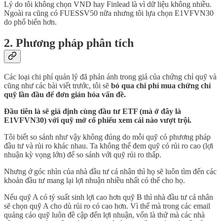
Lý do tôi không chọn VND hay Finlead là vì dữ liệu không nhiều.
Ngoài ra cũng có FUESSV50 nữa nhưng tôi lựa chọn E1VFVN30
do phổ biến hơn.
2. Phương pháp phân tích
Các loại chi phí quản lý đã phản ánh trong giá của chứng chỉ quỹ và
cũng như các bài viết trước, tôi sẽ
bỏ qua chi phí mua chứng chỉ
quỹ lần đầu để đơn giản hóa vấn đề.
Đầu tiên là sẽ giả định cùng đầu tư ETF (mà ở đây là
E1VFVN30) với quỹ mở cổ phiếu xem cái nào vượt trội.
Tôi biết so sánh như vậy không đúng do mỗi quỹ có phương pháp
đầu tư và rủi ro khác nhau. Ta không thể đem quỹ có rủi ro cao (lợi
nhuận kỳ vọng lớn) để so sánh với quỹ rủi ro thấp.
Nhưng ở góc nhìn của nhà đầu tư cá nhân thì họ sẽ luôn tìm đến các
khoản đầu tư mang lại lợi nhuận nhiều nhất có thể cho họ.
Nếu quỹ A có tỷ suất sinh lợi cao hơn quỹ B thì nhà đầu tư cá nhân
sẽ chọn quỹ A cho dù rủi ro có cao hơn. Vì thế mà trong các email
quảng cáo quỹ luôn đề cập đến lợi nhuận, vốn là thứ mà các nhà