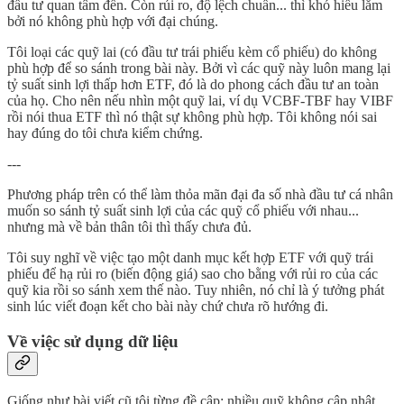
đầu tư quan tâm đến. Còn rủi ro, độ lệch chuẩn... thì khó hiểu lắm
bởi nó không phù hợp với đại chúng.
Tôi loại các quỹ lai (có đầu tư trái phiếu kèm cổ phiếu) do không
phù hợp để so sánh trong bài này. Bởi vì các quỹ này luôn mang lại
tỷ suất sinh lợi thấp hơn ETF, đó là do phong cách đầu tư an toàn
của họ. Cho nên nếu nhìn một quỹ lai, ví dụ VCBF-TBF hay VIBF
rồi nói thua ETF thì nó thật sự không phù hợp. Tôi không nói sai
hay đúng do tôi chưa kiểm chứng.
---
Phương pháp trên có thể làm thỏa mãn đại đa số nhà đầu tư cá nhân
muốn so sánh tỷ suất sinh lợi của các quỹ cổ phiếu với nhau...
nhưng mà về bản thân tôi thì thấy chưa đủ.
Tôi suy nghĩ về việc tạo một danh mục kết hợp ETF với quỹ trái
phiếu để hạ rủi ro (biến động giá) sao cho bằng với rủi ro của các
quỹ kia rồi so sánh xem thế nào. Tuy nhiên, nó chỉ là ý tưởng phát
sinh lúc viết đoạn kết cho bài này chứ chưa rõ hướng đi.
Về việc sử dụng dữ liệu
Giống như bài viết cũ tôi từng đề cập: nhiều quỹ không cập nhật