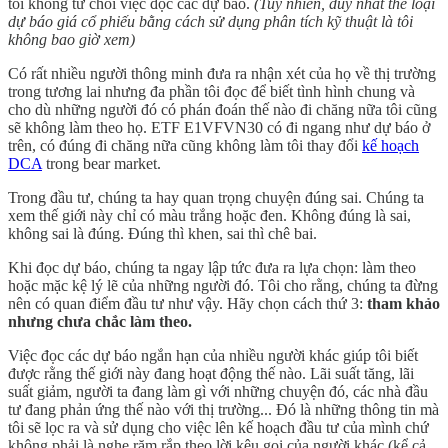
tôi không từ chối việc đọc các dự báo.
(Tuy nhiên, duy nhất thể loại
dự báo giá cổ phiếu bằng cách sử dụng phân tích kỹ thuật là tôi
không bao giờ xem)
Có rất nhiều người thông minh đưa ra nhận xét của họ về thị trường
trong tương lai nhưng đa phần tôi đọc để biết tình hình chung và
cho dù những người đó có phán đoán thế nào đi chăng nữa tôi cũng
sẽ không làm theo họ. ETF E1VFVN30 có đi ngang như dự báo ở
trên, có đúng đi chăng nữa cũng không làm tôi thay đổi
kế hoạch
DCA
trong bear market.
Trong đầu tư, chúng ta hay quan trọng chuyện đúng sai. Chúng ta
xem thế giới này chỉ có màu trắng hoặc đen. Không đúng là sai,
không sai là đúng. Đúng thì khen, sai thì chê bai.
Khi đọc dự báo, chúng ta ngay lập tức đưa ra lựa chọn: làm theo
hoặc mặc kệ lý lẽ của những người đó. Tôi cho rằng, chúng ta đừng
nên có quan điểm đầu tư như vậy. Hãy chọn cách thứ 3:
tham khảo
nhưng chưa chắc làm theo.
Việc đọc các dự báo ngắn hạn của nhiều người khác giúp tôi biết
được rằng thế giới này đang hoạt động thế nào. Lãi suất tăng, lãi
suất giảm, người ta đang làm gì với những chuyện đó, các nhà đầu
tư đang phản ứng thế nào với thị trường... Đó là những thông tin mà
tôi sẽ lọc ra và sử dụng cho việc lên kế hoạch đầu tư của mình chứ
không phải là nghe răm rắp theo lời kêu gọi của người khác (kể cả