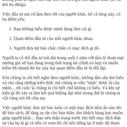
khi họ đúng).
Việc đầu tư mà cứ làm theo lời của người khác, kể cả blog này, có
ba điểm yếu:
Bạn không hiểu được mình đang làm cái gì.
Quan điểm đầu tư của mỗi người khác nhau.
Người đưa dự báo chắc chắn có mục đích gì đó.
Người ta có thể đầu tư trải dài trong suốt 1 năm với tâm lý thoải mái
nhưng giả sử bạn đang trong tình trạng tài chính eo hẹp và muốn
kiếm lời nhanh thì lúc này hai quan điểm đầu tư bị đối lập.
Khi chúng ta chỉ biết nghe theo người khác, không đào sâu tìm hiểu
và cho rằng những kiến thức mà chúng ta vừa "nhặt" được là của
mình... rốt cuộc là chúng ta chỉ biết chứ không có hiểu. Và khi sự
kiện gì đó xảy ra làm kết quả không đạt như mong đợi là chúng ta
vội vàng nói lời chia tay.
Việc người khác đưa dự báo luôn có một mục đích tiềm ẩn nào đó:
để bán sách, để tăng uy tín cho bản thân, tìm khách hàng hay muốn
giúp người khác... Bạn nên thận trọng trước khi biết mục đích thật
sự của họ là gì và nếu có xem thì chỉ nên dừng lại ở mức độ tham