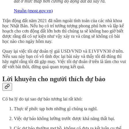
đất ở mức thấp hơn cường độ động đất đã xảy ra.
Nguồn (most.gov.vn)
Trận động đất năm 2021 đã nằm ngoài tính toán của các nhà khoa
học Nhật Bản. Nếu họ có trí tưởng tượng phong phú hơn và lập kế
hoạch cho cơn động đất lớn hơn thì chúng ta sẽ không bao giờ biết
được rằng đã có sự kiện như vậy xảy ra và cũng sẽ không có bài
học nào cho ngày hôm nay.
Quay lại việc tôi dự đoán tỷ giá USD/VND và E1VFVN30 ở trên.
Nếu sau này bạn có vô tình đọc lại bài này và thấy tôi đã đúng thì
hãy nghĩ rằng tôi đã gặp may. Việc tôi dự đoán ở trên là làm cho vui
để viết bài thôi, đừng quá quan trọng kết quả.
Lời khuyên cho người thích dự báo
Có ba lý do tại sao dự báo tương lai rất khó:
Thực tế phức tạp hơn những gì chúng ta nghĩ.
Việc dự báo không lường trước được khả năng thất bại.
Các dự báo thường mơ hồ, không có đưa ra kết luận cụ thể.