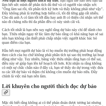
Nếu bạn là một người thích dự báo
, bạn nghĩ thế nào nếu bạn đã
làm hết sức mình để phân tích đủ thứ và có người vào nhận xét:
"Ông làm sai rồi, tôi phân tích kỹ hơn và thấy không phải như vậy".
Đây không phải là trường hợp hiếm có, tôi đã từng gặp rất nhiều.
Cho dù anh A có làm tốt tới đâu hay anh B có thiện chí nhận xét thế
nào đi chăng nữa thì đa phần đều có nảy sinh cãi vã.
Cách tốt nhất là bạn nên suy nghĩ rằng dự báo này chỉ để dành cho
bạn. Thừa nhận ngay từ lúc làm dự báo rằng có khả năng bạn sẽ sai
nên bạn không cần thiết phải chấp nhận việc người khác bác bỏ
quan điểm của bạn.
Hầu hết mọi người dự báo là vì họ muốn thị trường phải hoạt động
theo cách của họ chứ không phải phân tích tại sao thị trường lại hoạt
động như vậy. Tuy nhiên, bằng việc thừa nhận rằng bạn có thể sai,
điều này sẽ giúp bạn lên kế hoạch tốt hơn. Khi nhận ra rằng không
có một sự chắc chắn nào ở đây cả, bạn sẽ thấy do dự trong việc đưa
ra các lời dự báo và thậm chí không còn muốn dự báo nữa. Đây
chính là việc mà bạn nên làm.
Lời khuyên cho người thích đọc dự báo
Mặc dù biết rằng không ai có thể phán đoán được tương lai nhưng