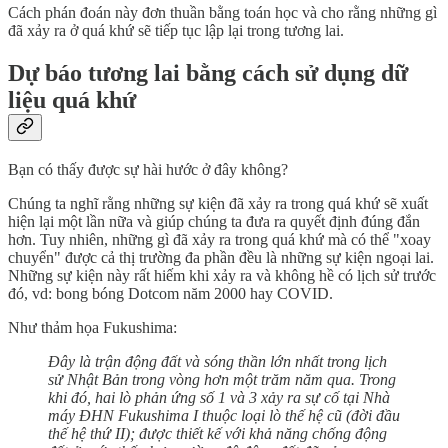
Cách phán đoán này đơn thuần bằng toán học và cho rằng những gì
đã xảy ra ở quá khứ sẽ tiếp tục lập lại trong tương lai.
Dự báo tương lai bằng cách sử dụng dữ
liệu quá khứ
Bạn có thấy được sự hài hước ở đây không?
Chúng ta nghĩ rằng những sự kiện đã xảy ra trong quá khứ sẽ xuất
hiện lại một lần nữa và giúp chúng ta đưa ra quyết định đúng đắn
hơn. Tuy nhiên, những gì đã xảy ra trong quá khứ mà có thể "xoay
chuyển" được cả thị trường đa phần đều là những sự kiện ngoại lai.
Những sự kiện này rất hiếm khi xảy ra và không hề có lịch sử trước
đó, vd: bong bóng Dotcom năm 2000 hay COVID.
Như thảm họa Fukushima:
Đây là trận động đất và sóng thần lớn nhất trong lịch
sử Nhật Bản trong vòng hơn một trăm năm qua. Trong
khi đó, hai lò phản ứng số 1 và 3 xảy ra sự cố tại Nhà
máy ĐHN Fukushima I thuộc loại lò thế hệ cũ (đời đầu
thế hệ thứ II); được thiết kế với khả năng chống động