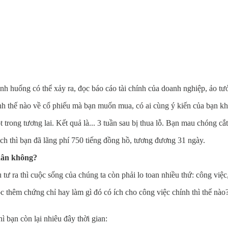
nh huống có thể xảy ra, đọc báo cáo tài chính của doanh nghiệp, ảo tưở
nh thế nào về cổ phiếu mà bạn muốn mua, có ai cùng ý kiến của bạn khô
t trong tương lai. Kết quả là... 3 tuần sau bị thua lỗ. Bạn mau chóng c
ch thì bạn đã lãng phí 750 tiếng đồng hồ, tương đương 31 ngày.
thân không?
ư ra thì cuộc sống của chúng ta còn phải lo toan nhiều thứ: công việc, 
 thêm chứng chỉ hay làm gì đó có ích cho công việc chính thì thế nào?
hì bạn còn lại nhiêu đây thời gian: