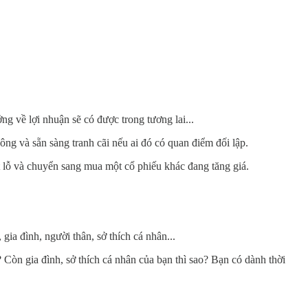
ng về lợi nhuận sẽ có được trong tương lai...
ng và sẵn sàng tranh cãi nếu ai đó có quan điểm đối lập.
ắt lỗ và chuyển sang mua một cổ phiếu khác đang tăng giá.
gia đình, người thân, sở thích cá nhân...
 Còn gia đình, sở thích cá nhân của bạn thì sao? Bạn có dành thời