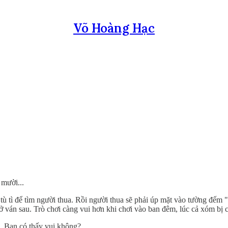
Võ Hoàng Hạc
 mười...
n tù tì để tìm người thua. Rồi người thua sẽ phải úp mặt vào tường đếm
m ở ván sau. Trò chơi càng vui hơn khi chơi vào ban đêm, lúc cả xóm bị 
ỏ. Bạn có thấy vui không?