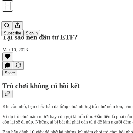
Subscribe
Sign in
Tại sao nên đầu tư ETF?
Mar 10, 2023
Share
Trò chơi không có hồi kết
Khi còn nhỏ, bạn chắc hẳn đã từng chơi những trò như ném lon, năm
Ví dụ trò chơi năm mười hay còn gọi là trốn tìm. Đầu tiên là phải oẳ
còn lại sẽ đi núp. Những ai bị bắt thì phải oẳn tù tì để làm người đế
Bạn hãy dành 10 giây để nhớ lại những kỷ niệm chơi trò chơi hồi nh