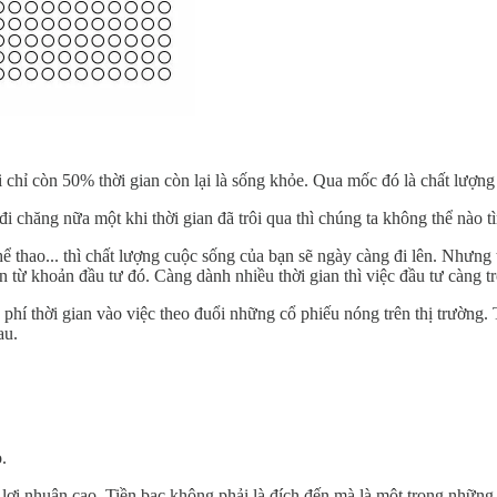
i chỉ còn 50% thời gian còn lại là sống khỏe. Qua mốc đó là chất lượng
đi chăng nữa một khi thời gian đã trôi qua thì chúng ta không thể nào t
hể thao... thì chất lượng cuộc sống của bạn sẽ ngày càng đi lên. Nhưng 
n từ khoản đầu tư đó. Càng dành nhiều thời gian thì việc đầu tư càng 
g phí thời gian vào việc theo đuổi những cổ phiếu nóng trên thị trường.
au.
.
ó lợi nhuận cao. Tiền bạc không phải là đích đến mà là một trong nhữn