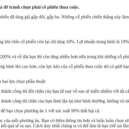
à để tránh chọn phải cổ phiếu thua cuộc.
hiếu đã tăng giá gấp đôi, gấp ba. Những cổ phiếu chiến thắng này làm b
g khi chín cổ phiếu còn lại chỉ tăng 10%. Lợi nhuận trung bình là 19% 
 200% và về dài hạn thì còn tăng nhiều hơn nữa trong khi những cổ ph
ng bình lên cao hơn, còn lực kéo của cổ phiếu thua cuộc thì có giới hạn
 hai lựa chọn phẫu thuật:
hành công thì đôi chân của bạn từ nay về sau sẽ miễn nhiễm với tất cả 
thành công thì chân của bạn lành lặn lại như bình thường, không có siê
 để bạn chọn phương án 1 với xác suất 90% thất bại cả.
 cục của mỗi phương án. Bạn có thêm thông tin hơn và luôn luôn chọn n
 kết quả sẽ ra sao. Cách duy nhất chúng ta có thể làm là hạn chế sai lầm 