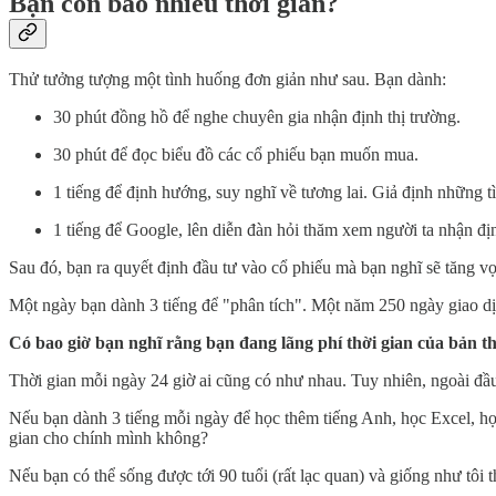
Bạn còn bao nhiêu thời gian?
Thử tưởng tượng một tình huống đơn giản như sau. Bạn dành:
30 phút đồng hồ để nghe chuyên gia nhận định thị trường.
30 phút để đọc biểu đồ các cổ phiếu bạn muốn mua.
1 tiếng để định hướng, suy nghĩ về tương lai. Giả định những tì
1 tiếng để Google, lên diễn đàn hỏi thăm xem người ta nhận đị
Sau đó, bạn ra quyết định đầu tư vào cổ phiếu mà bạn nghĩ sẽ tăng vọ
Một ngày bạn dành 3 tiếng để "phân tích". Một năm 250 ngày giao dị
Có bao giờ bạn nghĩ rằng bạn đang lãng phí thời gian của bản 
Thời gian mỗi ngày 24 giờ ai cũng có như nhau. Tuy nhiên, ngoài đầu t
Nếu bạn dành 3 tiếng mỗi ngày để học thêm tiếng Anh, học Excel, học
gian cho chính mình không?
Nếu bạn có thể sống được tới 90 tuổi (rất lạc quan) và giống như tôi t