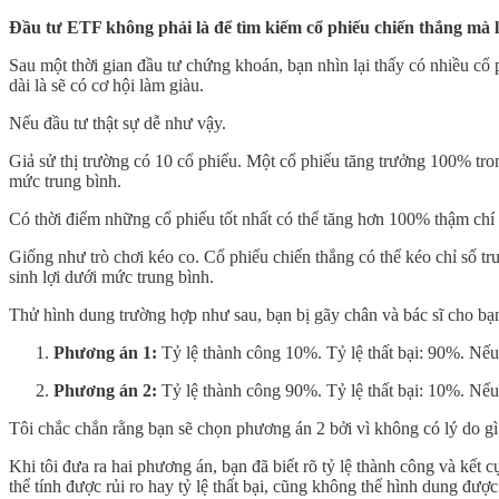
Đầu tư ETF không phải là để tìm kiếm cổ phiếu chiến thắng mà l
Sau một thời gian đầu tư chứng khoán, bạn nhìn lại thấy có nhiều cổ p
dài là sẽ có cơ hội làm giàu.
Nếu đầu tư thật sự dễ như vậy.
Giả sử thị trường có 10 cổ phiếu. Một cổ phiếu tăng trưởng 100% tron
mức trung bình.
Có thời điểm những cổ phiếu tốt nhất có thể tăng hơn 100% thậm chí
Giống như trò chơi kéo co. Cổ phiếu chiến thắng có thể kéo chỉ số tru
sinh lợi dưới mức trung bình.
Thử hình dung trường hợp như sau, bạn bị gãy chân và bác sĩ cho bạn
Phương án 1:
Tỷ lệ thành công 10%. Tỷ lệ thất bại: 90%. Nếu t
Phương án 2:
Tỷ lệ thành công 90%. Tỷ lệ thất bại: 10%. Nếu 
Tôi chắc chắn rằng bạn sẽ chọn phương án 2 bởi vì không có lý do gì
Khi tôi đưa ra hai phương án, bạn đã biết rõ tỷ lệ thành công và kết
thể tính được rủi ro hay tỷ lệ thất bại, cũng không thể hình dung được