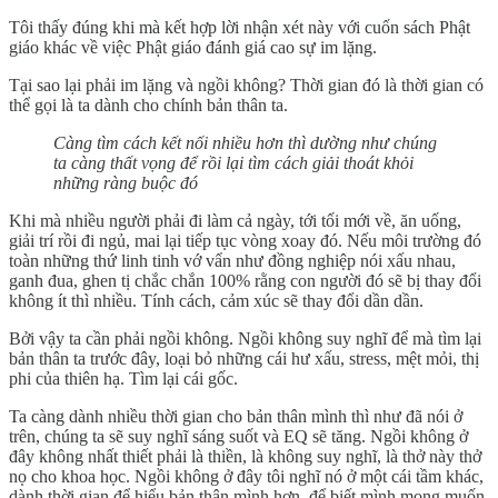
Tôi thấy đúng khi mà kết hợp lời nhận xét này với cuốn sách Phật
giáo khác về việc Phật giáo đánh giá cao sự im lặng.
Tại sao lại phải im lặng và ngồi không? Thời gian đó là thời gian có
thể gọi là ta dành cho chính bản thân ta.
Càng tìm cách kết nối nhiều hơn thì dường như chúng
ta càng thất vọng để rồi lại tìm cách giải thoát khỏi
những ràng buộc đó
Khi mà nhiều người phải đi làm cả ngày, tới tối mới về, ăn uống,
giải trí rồi đi ngủ, mai lại tiếp tục vòng xoay đó. Nếu môi trường đó
toàn những thứ linh tinh vớ vẩn như đồng nghiệp nói xấu nhau,
ganh đua, ghen tị chắc chắn 100% rằng con người đó sẽ bị thay đổi
không ít thì nhiều. Tính cách, cảm xúc sẽ thay đổi dần dần.
Bởi vậy ta cần phải ngồi không. Ngồi không suy nghĩ để mà tìm lại
bản thân ta trước đây, loại bỏ những cái hư xấu, stress, mệt mỏi, thị
phi của thiên hạ. Tìm lại cái gốc.
Ta càng dành nhiều thời gian cho bản thân mình thì như đã nói ở
trên, chúng ta sẽ suy nghĩ sáng suốt và EQ sẽ tăng. Ngồi không ở
đây không nhất thiết phải là thiền, là không suy nghĩ, là thở này thở
nọ cho khoa học. Ngồi không ở đây tôi nghĩ nó ở một cái tầm khác,
dành thời gian để hiểu bản thân mình hơn, để biết mình mong muốn