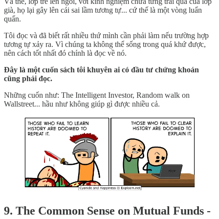
Và thế, lớp trẻ lên ngôi, với kinh nghiệm chưa từng trải qua của lớp
già, họ lại gây lên cái sai lầm tương tự... cứ thế là một vòng luẩn
quẩn.
Tôi đọc và đã biết rất nhiều thứ mình cần phải làm nếu trường hợp
tương tự xảy ra. Vì chúng ta không thể sống trong quá khứ được,
nên cách tốt nhất đó chính là đọc về nó.
Đây là một cuốn sách tôi khuyên ai có đầu tư chứng khoán
cũng phải đọc.
Những cuốn như: The Intelligent Investor, Random walk on
Wallstreet... hầu như không giúp gì được nhiều cả.
9. The Common Sense on Mutual Funds -