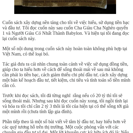
Cuốn sách xây dựng nền tảng cho tôi về việc hiểu, sử dụng tiền bạc
và đầu tư. Tôi đọc cuốn này sau cuốn Cha Giàu Cha Nghèo quyển
1 và Người Giàu Có Nhất Thành Babylon. Và hiện tại tôi đang đọc
lại cuốn sách này.
Một số nội dung trong cuốn sách này hoàn toàn không phù hợp tại
Việt Nam, có thể loại bỏ.
Tác giả đưa ra cái nhìn chung toàn cảnh về việc sử dụng đồng tiền,
giúp cho ta hiểu hơn về cách để sống thoải mái về sau mà không
cần phải lo tiền bạc, cách giảm thiểu chi phí đầu tư, cách xây dựng
một bản kế hoạch đầu tư, tiết kiệm, chi tiêu và tính toán số tiền mình
cần có.
Trước khi đọc sách, tôi đã từng nghĩ rằng nếu có 20 tỷ thì tôi sẽ
sống thoải mái. Nhưng sau khi đọc cuốn này xong, tôi ngồi tính lại
và hóa ra tôi chỉ cần 2 tỷ 3 thôi là tôi của hiện tại có thể sống tới già
một mình rồi (chưa tính lập gia đình).
Phần tiếp theo là một số bài viết về tâm lý đầu tư, hay hiểu hơn về
các quỹ tương hỗ trên thị trường. Một cuộc phỏng vấn với các
chuyên gia đầu tư vĩ đại. Một lời khuyên cực kỳ hữu ích đó là: Nếu