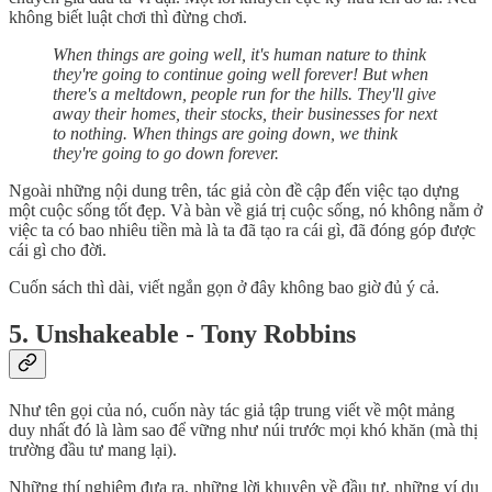
không biết luật chơi thì đừng chơi.
When things are going well, it's human nature to think
they're going to continue going well forever! But when
there's a meltdown, people run for the hills. They'll give
away their homes, their stocks, their businesses for next
to nothing. When things are going down, we think
they're going to go down forever.
Ngoài những nội dung trên, tác giả còn đề cập đến việc tạo dựng
một cuộc sống tốt đẹp. Và bàn về giá trị cuộc sống, nó không nằm ở
việc ta có bao nhiêu tiền mà là ta đã tạo ra cái gì, đã đóng góp được
cái gì cho đời.
Cuốn sách thì dài, viết ngắn gọn ở đây không bao giờ đủ ý cả.
5. Unshakeable - Tony Robbins
Như tên gọi của nó, cuốn này tác giả tập trung viết về một mảng
duy nhất đó là làm sao để vững như núi trước mọi khó khăn (mà thị
trường đầu tư mang lại).
Những thí nghiệm đưa ra, những lời khuyên về đầu tư, những ví dụ