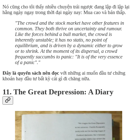
Nó cũng cho tôi thấy nhiều chuyện trái ngược đang lập đi lập lại
hằng ngày ngay trong thời đại ngày nay: Mua cao và bán thấp.
"The crowd and the stock market have other features in
common. They both thrive on uncertainty and rumour.
Like the forces behind a bull market, the crowd is
inherently unstable; it has no statis, no point of
equilibrium, and is driven by a dynamic either to grow
or to shrink. At the moment of its dispersal, a crowd
frequently succumbs to panic: "It is of the very essence
of a panic"."
Đây là quyển sách nên đọc
với những ai muốn đầu tư chứng
khoán hay đầu tư bất kỳ cái gì đi chăng nữa.
11. The Great Depression: A Diary