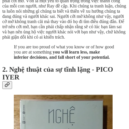
phải cởi mở. Vốn là một yếu tố quan trọng trong việc thành công
của mỗi con người, như Ray đề cập. Khi chúng ta tranh luận, chúng
ta luôn nói những gì chúng ta biết và thiên về xu hướng chúng ta
đang đúng và người khác sai. Người cởi mở không như vậy, người
cở mở không tranh cãi mà thay vào đó họ đi tìm điều đúng đắn. Để
trở nên cởi mở, bạn cần phải chấp nhận rằng sẽ có lúc bạn làm sai
và bạn nên ủng hộ việc người khác nói với bạn như vậy, chứ không
phải giận dỗi khi có ai khiển trách.
If you are too proud of what you know or of how good
you are at something
you will learn less, make
inferior decisions, and fall short of your potential.
2. Nghệ thuật của sự tĩnh lặng - PICO
IYER