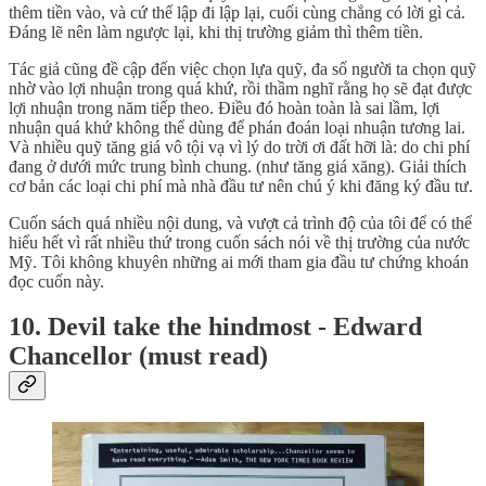
thêm tiền vào, và cứ thế lập đi lập lại, cuối cùng chẳng có lời gì cả.
Đáng lẽ nên làm ngược lại, khi thị trường giảm thì thêm tiền.
Tác giả cũng đề cập đến việc chọn lựa quỹ, đa số người ta chọn quỹ
nhờ vào lợi nhuận trong quá khứ, rồi thầm nghĩ rằng họ sẽ đạt được
lợi nhuận trong năm tiếp theo. Điều đó hoàn toàn là sai lầm, lợi
nhuận quá khứ không thể dùng để phán đoán loại nhuận tương lai.
Và nhiều quỹ tăng giá vô tội vạ vì lý do trời ơi đất hỡi là: do chi phí
đang ở dưới mức trung bình chung. (như tăng giá xăng). Giải thích
cơ bản các loại chi phí mà nhà đầu tư nên chú ý khi đăng ký đầu tư.
Cuốn sách quá nhiều nội dung, và vượt cả trình độ của tôi để có thể
hiểu hết vì rất nhiều thứ trong cuốn sách nói về thị trường của nước
Mỹ. Tôi không khuyên những ai mới tham gia đầu tư chứng khoán
đọc cuốn này.
10. Devil take the hindmost - Edward
Chancellor (must read)