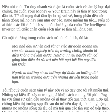
Nếu nói cuốn Tư duy nhanh và chậm là cuốn sách về tâm lý học đại
chúng, thì cuốn Your Money & Your Brain này là tâm lý học trong
đầu tư. Từ cái trạng thái tâm lý: lo sợ, vui vẻ, hưng phấn đến các
hành động mà họ hay làm như dự báo, nghe ngóng tin tức... Nếu có
ai thích các lời chú thích sau mỗi chương của cuốn The Intelligent
Investor, thì chắc chắn cuốn sách này sẽ làm hài lòng bạn.
Có một chương trong cuốn sách mà tôi rất thích, đó là:
Mọi nhà đầu tư nên biết rằng: việc dự đoán doanh thu
của các doanh nghiệp trên thị trường chứng khoán là
điều không thể làm được. Nhưng, nhiều người vẫn cố
gắng làm điều đó rồi trở nên bất ngờ hết lần này đến
lần khác.
Người ta thường có xu hướng: dự đoán xu hướng dài
hạn trên thị trường dựa trên những dữ liệu trong ngắn
hạn.
Tôi rất quý cuốn sách tâm lý này bởi vì nó dạy cho tôi rất nhiều thứ.
Những sự kiện đã xảy ra trong quá khứ, cách con người phản ứng
lại với từng sự kiện đều không có gì thay đổi qua thời gian. Lớp già
chứng kiến thị trường sụp đổ sau đó trở nên dày dạn kinh nghiệm,
nhưng họ không sống đủ lâu để mà trải qua các lần sụp đổ tiếp theo.