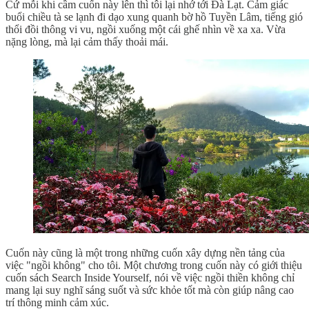
Cứ mỗi khi cầm cuốn này lên thì tôi lại nhớ tới Đà Lạt. Cảm giác
buổi chiều tà se lạnh đi dạo xung quanh bờ hồ Tuyền Lâm, tiếng gió
thổi đồi thông vi vu, ngồi xuống một cái ghế nhìn về xa xa. Vừa
nặng lòng, mà lại cảm thấy thoải mái.
Cuốn này cũng là một trong những cuốn xây dựng nền tảng của
việc "ngồi không" cho tôi. Một chương trong cuốn này có giới thiệu
cuốn sách Search Inside Yourself, nói về việc ngồi thiền không chỉ
mang lại suy nghĩ sáng suốt và sức khỏe tốt mà còn giúp nâng cao
trí thông minh cảm xúc.