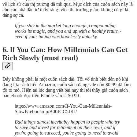
về lịch sử của thị trường đã trải qua. Mục đích của cuốn sách này là
cho các nhà đầu tư thấy rằng: việc thị trường giảm không có gì là
đáng sợ cả.
If you stay in the market long enough, compounding
works its magic, and you end up with a healthy return -
even if your timing was hopelessly unlucky.
6. If You Can: How Millennials Can Get
Rich Slowly (must read)
Đây không phải là một cuốn sách dài. Tôi vô tình biết đến nó khi
đang lựa sách trên Amazon, cuốn sách đang sale còn $0.99 đã làm
tôi tò mò. Hiện tại lúc đang viết bài này thì tôi thấy giá cuốn sách
bản ebook đọc trên Kindle vẫn là $0.99.
https://www.amazon.com/If-You-Can-Millennials-
Slowly-ebook/dp/B00JCC5JKI/
Bad things almost inevitably happen to people who try
to save and invest for retirement on their own, and if
you're going to succeed, you're going to need to avoid