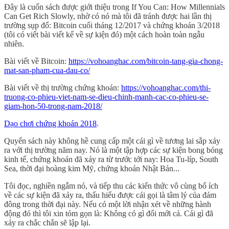
Đây là cuốn sách được giới thiệu trong If You Can: How Millennials
Can Get Rich Slowly, nhờ có nó mà tôi đã tránh được hai lần thị
trường sụp đổ: Bitcoin cuối tháng 12/2017 và chứng khoán 3/2018
(tôi có viết bài viết kể về sự kiện đó) một cách hoàn toàn ngẫu
nhiên.
Bài viết về Bitcoin:
https://vohoanghac.com/bitcoin-tang-gia-chong-
mat-san-pham-cua-dau-co/
Bài viết về thị trường chứng khoán:
https://vohoanghac.com/thi-
truong-co-phieu-viet-nam-se-dieu-chinh-manh-cac-co-phieu-se-
giam-hon-50-trong-nam-2018/
Dạo chơi chứng khoán 2018
.
Quyển sách này không hề cung cấp một cái gì về tương lai sắp xảy
ra với thị trường năm nay. Nó là một tập hợp các sự kiện bong bóng
kinh tế, chứng khoán đã xảy ra từ trước tới nay: Hoa Tu-líp, South
Sea, thời đại hoàng kim Mỹ, chứng khoán Nhật Bản...
Tôi đọc, nghiền ngẫm nó, và tiếp thu các kiến thức vô cùng bổ ích
về các sự kiện đã xảy ra, thấu hiểu được cái gọi là tâm lý của đám
đông trong thời đại này. Nếu có một lời nhận xét về những hành
động đó thì tôi xin tóm gọn là: Không có gì đổi mới cả. Cái gì đã
xảy ra chắc chắn sẽ lập lại.