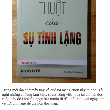
Trong một lần chờ máy bay về quê tôi mang cuốn này ra đọc. Tôi
nghĩ những ai đang làm việc, stress công việc, quá tải thì nên đọc
cuốn này để khơi lên ngọn lửa muốn đi đâu đó trong vài ngày, tìm
về nơi tĩnh lặng để thả hồn thư giãn.