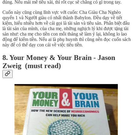
đúng. Nếu mải mê tiêu xài, thì rốt cục sẽ chẳng có gì trong tay.
Cuốn này cũng cùng lĩnh vực với cuốn: Cha Giàu Cha Nghèo
quyển 1 và Người giàu có nhất thành Babylon. Đều dạy về tiết
kiệm, hiểu nhiều hơn về cái gọi là tài sản và tiêu sản. Phân biệt đâu
là tài sản của mình, của cha mẹ, những nghịch lý khi được tặng tài
sản như: cha mẹ cho tiền con mỗi tháng sẽ làm ỷ lại, không lo lao
động để kiếm tiền. Nếu ai là phụ huynh thì cũng nên đọc cuốn sách
này để có thể dạy con cái về việc tiêu tiền.
8. Your Money & Your Brain - Jason
Zweig (must read)