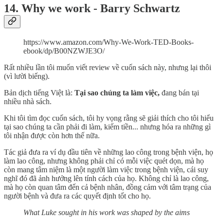
14. Why we work - Barry Schwartz
https://www.amazon.com/Why-We-Work-TED-Books-
ebook/dp/B00NZWJE3O/
Rất nhiều lần tôi muốn viết review về cuốn sách này, nhưng lại thôi
(vì lười biếng).
Bản dịch tiếng Việt là:
Tại sao chúng ta làm việc,
đang bán tại
nhiều nhà sách.
Khi tôi tìm đọc cuốn sách, tôi hy vọng rằng sẽ giải thích cho tôi hiểu
tại sao chúng ta cần phải đi làm, kiếm tiền... nhưng hóa ra những gì
tôi nhận được còn hơn thế nữa.
Tác giả đưa ra ví dụ đầu tiên về những lao công trong bệnh viện, họ
làm lao công, nhưng không phải chỉ có mỗi việc quét dọn, mà họ
còn mang tâm niệm là một người làm việc trong bệnh viện, cái suy
nghĩ đó đã ảnh hưởng lên tính cách của họ. Không chỉ là lao công,
mà họ còn quan tâm đến cả bệnh nhân, đồng cảm với tâm trạng của
người bệnh và đưa ra các quyết định tốt cho họ.
What Luke sought in his work was shaped by the aims