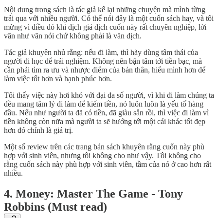
Nội dung trong sách là tác giả kể lại những chuyện mà mình từng
trải qua với nhiều người. Có thể nói đây là một cuốn sách hay, và tôi
mừng vì điều đó khi dịch giả dịch cuốn này rất chuyên nghiệp, lời
văn như văn nói chứ không phải là văn dịch.
Tác giả khuyên nhủ rằng: nếu đi làm, thì hãy dùng tâm thái của
người đi học để trải nghiệm. Không nên bận tâm tới tiền bạc, mà
cần phải tìm ra ưu và nhược điểm của bản thân, hiểu mình hơn để
làm việc tốt hơn và hạnh phúc hơn.
Tôi thấy việc này hơi khó với đại đa số người, vì khi đi làm chúng ta
đều mang tâm lý đi làm để kiếm tiền, nó luôn luôn là yếu tố hàng
đầu. Nếu như người ta đã có tiền, đã giàu sẵn rồi, thì việc đi làm vì
tiền không còn nữa mà người ta sẽ hướng tới một cái khác tốt đẹp
hơn đó chính là giá trị.
Một số review trên các trang bán sách khuyên rằng cuốn này phù
hợp với sinh viên, nhưng tôi không cho như vậy. Tôi không cho
rằng cuốn sách này phù hợp với sinh viên, tầm của nó ở cao hơn rất
nhiều.
4. Money: Master The Game - Tony
Robbins (Must read)