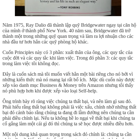
Năm 1975, Ray Dalio đã thành lập quỹ Bridgewater ngay tại căn hộ
của mình ở thành phố New York. 40 năm sau, Bridgewater đã trở
thành một trong những quỹ quan trọng và làm ra lợi nhuận cho các
nhà đầu tư hơn hẳn các quỹ phòng hộ khác.
Cuốn Principles này có 3 phần: xuất thân của ông, các quy tắc của
cuộc đời và các quy tắc khi làm việc. Trong đó phần 3: các quy tắc
trong làm việc tôi không đọc.
Đây là cuốn sách mà tôi muốn viết hẳn một bài riêng cho nó bởi vì
những kiến thức mà nó mang lại rất bổ ích. Mặc dù cuốn này được
xếp vào danh mục Business & Money trên Amazon nhưng tôi thấy
nó phù hợp hơn khi được xếp vào loại Self-help.
Ông trình bày rõ ràng việc chúng ta thất bại, và nên làm gì sau đó.
Phải hiểu rằng thất bại không phải là việc xấu, chính nhờ những thất
bại đó cảnh báo rằng chúng ta đang đi lầm đường nên chúng ta cần
phải điều chỉnh lại. Nếu ta không hề lo ngại về thất bại khi chúng ta
cố gắng làm một cái gì đó thì chúng ta sẽ học được nhiều điều hơn.
Một nội dung khá quan trọng trong sách đó chính là: chúng ta cần