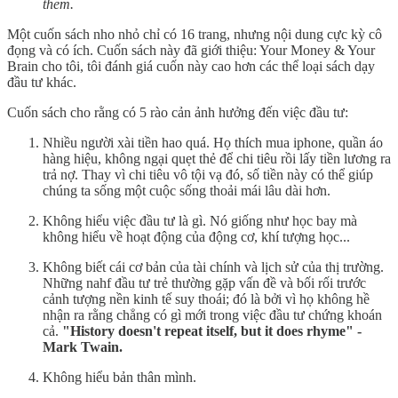
them.
Một cuốn sách nho nhỏ chỉ có 16 trang, nhưng nội dung cực kỳ cô
đọng và có ích. Cuốn sách này đã giới thiệu: Your Money & Your
Brain cho tôi, tôi đánh giá cuốn này cao hơn các thể loại sách dạy
đầu tư khác.
Cuốn sách cho rằng có 5 rào cản ảnh hưởng đến việc đầu tư:
Nhiều người xài tiền hao quá. Họ thích mua iphone, quần áo
hàng hiệu, không ngại quẹt thẻ để chi tiêu rồi lấy tiền lương ra
trả nợ. Thay vì chi tiêu vô tội vạ đó, số tiền này có thể giúp
chúng ta sống một cuộc sống thoải mái lâu dài hơn.
Không hiểu việc đầu tư là gì. Nó giống như học bay mà
không hiểu về hoạt động của động cơ, khí tượng học...
Không biết cái cơ bản của tài chính và lịch sử của thị trường.
Những nahf đầu tư trẻ thường gặp vấn đề và bối rối trước
cảnh tượng nền kinh tế suy thoái; đó là bởi vì họ không hề
nhận ra rằng chẳng có gì mới trong việc đầu tư chứng khoán
cả.
"History doesn't repeat itself, but it does rhyme" -
Mark Twain.
Không hiểu bản thân mình.