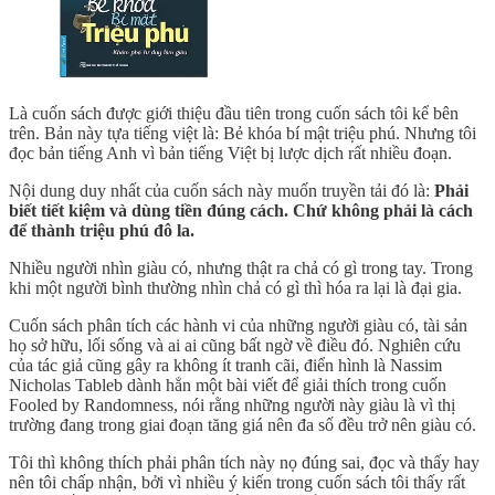
Là cuốn sách được giới thiệu đầu tiên trong cuốn sách tôi kể bên
trên. Bản này tựa tiếng việt là: Bẻ khóa bí mật triệu phú. Nhưng tôi
đọc bản tiếng Anh vì bản tiếng Việt bị lược dịch rất nhiều đoạn.
Nội dung duy nhất của cuốn sách này muốn truyền tải đó là:
Phải
biết tiết kiệm và dùng tiền đúng cách. Chứ không phải là cách
để thành triệu phú đô la.
Nhiều người nhìn giàu có, nhưng thật ra chả có gì trong tay. Trong
khi một người bình thường nhìn chả có gì thì hóa ra lại là đại gia.
Cuốn sách phân tích các hành vi của những người giàu có, tài sản
họ sở hữu, lối sống và ai ai cũng bất ngờ về điều đó. Nghiên cứu
của tác giả cũng gây ra không ít tranh cãi, điển hình là Nassim
Nicholas Tableb dành hẳn một bài viết để giải thích trong cuốn
Fooled by Randomness, nói rằng những người này giàu là vì thị
trường đang trong giai đoạn tăng giá nên đa số đều trở nên giàu có.
Tôi thì không thích phải phân tích này nọ đúng sai, đọc và thấy hay
nên tôi chấp nhận, bởi vì nhiều ý kiến trong cuốn sách tôi thấy rất