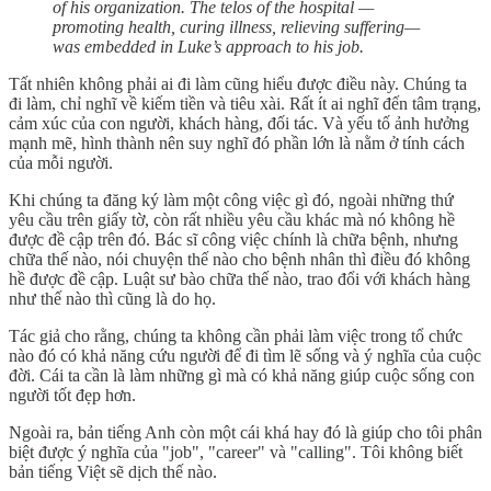
of his organization. The telos of the hospital —
promoting health, curing illness, relieving suffering—
was embedded in Luke’s approach to his job.
Tất nhiên không phải ai đi làm cũng hiểu được điều này. Chúng ta
đi làm, chỉ nghĩ về kiếm tiền và tiêu xài. Rất ít ai nghĩ đến tâm trạng,
cảm xúc của con người, khách hàng, đối tác. Và yếu tố ảnh hưởng
mạnh mẽ, hình thành nên suy nghĩ đó phần lớn là nằm ở tính cách
của mỗi người.
Khi chúng ta đăng ký làm một công việc gì đó, ngoài những thứ
yêu cầu trên giấy tờ, còn rất nhiều yêu cầu khác mà nó không hề
được đề cập trên đó. Bác sĩ công việc chính là chữa bệnh, nhưng
chữa thế nào, nói chuyện thế nào cho bệnh nhân thì điều đó không
hề được đề cập. Luật sư bào chữa thế nào, trao đổi với khách hàng
như thế nào thì cũng là do họ.
Tác giả cho rằng, chúng ta không cần phải làm việc trong tổ chức
nào đó có khả năng cứu người để đi tìm lẽ sống và ý nghĩa của cuộc
đời. Cái ta cần là làm những gì mà có khả năng giúp cuộc sống con
người tốt đẹp hơn.
Ngoài ra, bản tiếng Anh còn một cái khá hay đó là giúp cho tôi phân
biệt được ý nghĩa của "job", "career" và "calling". Tôi không biết
bản tiếng Việt sẽ dịch thế nào.