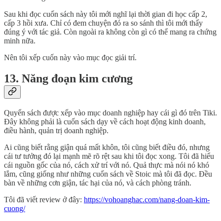
Sau khi đọc cuốn sách này tôi mới nghĩ lại thời gian đi học cấp 2,
cấp 3 hồi xưa. Chỉ có đem chuyện đó ra so sánh thì tôi mới thấy
đúng ý với tác giả. Còn ngoài ra không còn gì có thể mang ra chứng
minh nữa.
Nên tôi xếp cuốn này vào mục đọc giải trí.
13. Năng đoạn kim cương
Quyển sách được xếp vào mục doanh nghiệp hay cái gì đó trên Tiki.
Đây không phải là cuốn sách dạy về cách hoạt động kinh doanh,
điều hành, quản trị doanh nghiệp.
Ai cũng biết rằng giận quá mất khôn, tôi cũng biết điều đó, nhưng
cái tư tưởng đó lại mạnh mẽ rõ rệt sau khi tôi đọc xong. Tôi đã hiểu
cái nguồn gốc của nó, cách xử trí với nó. Quả thực mà nói nó khó
lắm, cũng giống như những cuốn sách về Stoic mà tôi đã đọc. Đều
bàn về những cơn giận, tác hại của nó, và cách phòng tránh.
Tôi đã viết review ở đây:
https://vohoanghac.com/nang-doan-kim-
cuong/